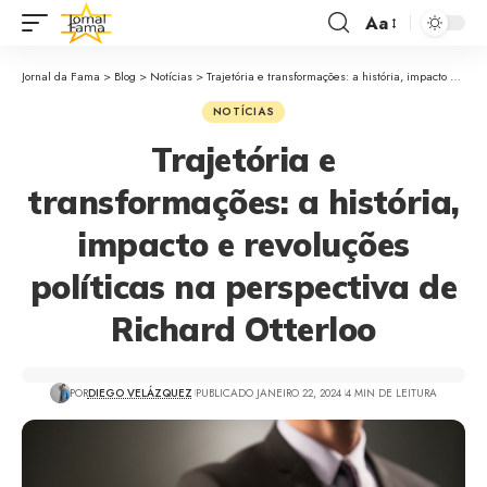
Aa
Jornal da Fama
>
Blog
>
Notícias
>
Trajetória e transformações: a história, impacto e revoluções políticas na perspectiva de Richard Otterloo
NOTÍCIAS
Trajetória e
transformações: a história,
impacto e revoluções
políticas na perspectiva de
Richard Otterloo
POR
DIEGO VELÁZQUEZ
PUBLICADO JANEIRO 22, 2024
4 MIN DE LEITURA