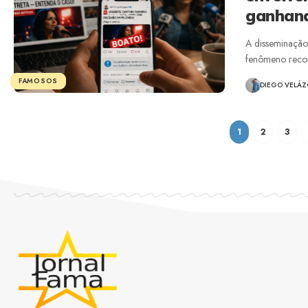
ganhand
A disseminação
fenômeno recor
FAMOSOS
DIEGO VELÁ
1
2
3