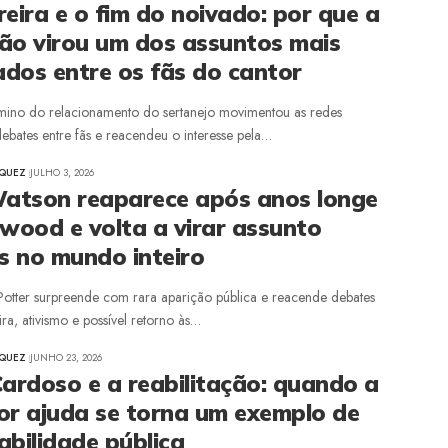
eira e o fim do noivado: por que a
ão virou um dos assuntos mais
dos entre os fãs do cantor
érmino do relacionamento do sertanejo movimentou as redes
debates entre fãs e reacendeu o interesse pela…
ZQUEZ
JULHO 3, 2026
tson reaparece após anos longe
ywood e volta a virar assunto
ãs no mundo inteiro
 Potter surpreende com rara aparição pública e reacende debates
ira, ativismo e possível retorno às…
ZQUEZ
JUNHO 23, 2026
Cardoso e a reabilitação: quando a
or ajuda se torna um exemplo de
abilidade pública