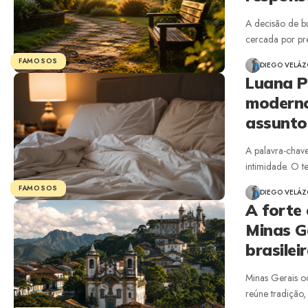
A decisão de bu
cercada por pr
FAMOSOS
DIEGO VELÁ
Luana P
moderno
assunto
A palavra-chave
intimidade. O 
FAMOSOS
DIEGO VELÁ
A forte
Minas Ge
brasilei
Minas Gerais o
reúne tradição, 