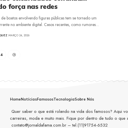
o força nas redes
 de boatos envolvendo figuras públicas tem se tornado um
rente no ambiente digital. Casos recentes, como rumores…
ZQUEZ
MARÇO 24, 2026
4
Home
Notícias
Famosos
Tecnologia
Sobre Nós
Quer saber o que está rolando na vida dos famosos? Aqui você
carreiras, moda e muito mais. Fique por dentro de tudo o que
contato@jornaldafama.com.br
– tel.(11)91754-6532