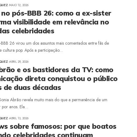
ZQUEZ
MAIO 12, 2026
 no pós-BBB 26: como a ex-sister
ma visibilidade em relevância no
as celebridades
-BBB 26 virou um dos assuntos mais comentados entre fãs de
e cultura pop. Após a participação…
ZQUEZ
ABRIL 29, 2026
brão e os bastidores da TV: como
icação direta conquistou o público
s de duas décadas
e Sonia Abrão revela muito mais do que a permanência de um
 por anos. Ela…
ZQUEZ
ABRIL 13, 2026
ws sobre famosos: por que boatos
ndo celebridades continuam