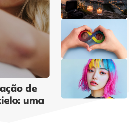
iação de
cielo: uma