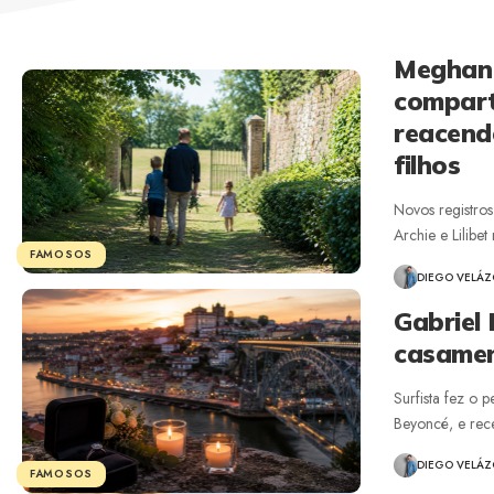
Meghan 
comparti
reacend
filhos
Novos registro
Archie e Lilibe
FAMOSOS
DIEGO VELÁ
Gabriel
casamen
Surfista fez o 
Beyoncé, e re
DIEGO VELÁ
FAMOSOS