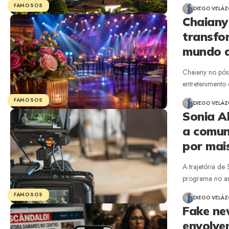
FAMOSOS
DIEGO VELÁ
Chaiany
transfor
mundo d
Chaiany no pós
entretenimento 
FAMOSOS
DIEGO VELÁ
Sonia A
a comun
por mai
A trajetória d
programa no ar
FAMOSOS
DIEGO VELÁ
Fake ne
envolve