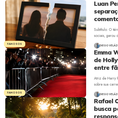
Luan Per
separaç
comenta
Subtítulo: O t
sociais, gerou 
FAMOSOS
DIEGO VELÁ
Emma Wa
de Holl
entre f
Atriz de Harry
sobre sua carre
FAMOSOS
DIEGO VELÁ
Rafael 
busca p
respons