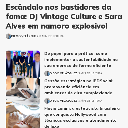
Escândalo nos bastidores da
fama: DJ Vintage Culture e Sara
Alves em namoro explosivo!
DIEGO VELÁZQUEZ
4 MIN DE LEITURA
Do papel para a prática: como
implementar a sustentabilidade na
sua empresa de forma eficiente
DIEGO VELÁZQUEZ
5 MIN DE LEITURA
Gestão estratégica no IBDSocial:
promovendo eficiência em
ambientes de alta complexidade
DIEGO VELÁZQUEZ
4 MIN DE LEITURA
Flavia Lanini: a esteticista brasileira
que conquista Hollywood com
técnicas exclusivas e atendimento
de luxo