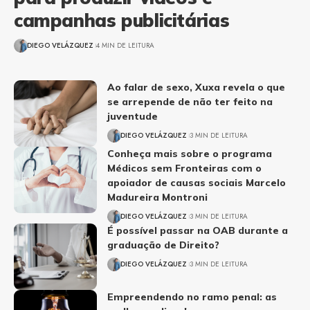
campanhas publicitárias
DIEGO VELÁZQUEZ
4 MIN DE LEITURA
Ao falar de sexo, Xuxa revela o que
se arrepende de não ter feito na
juventude
DIEGO VELÁZQUEZ
3 MIN DE LEITURA
Conheça mais sobre o programa
Médicos sem Fronteiras com o
apoiador de causas sociais Marcelo
Madureira Montroni
DIEGO VELÁZQUEZ
3 MIN DE LEITURA
É possível passar na OAB durante a
graduação de Direito?
DIEGO VELÁZQUEZ
3 MIN DE LEITURA
Empreendendo no ramo penal: as