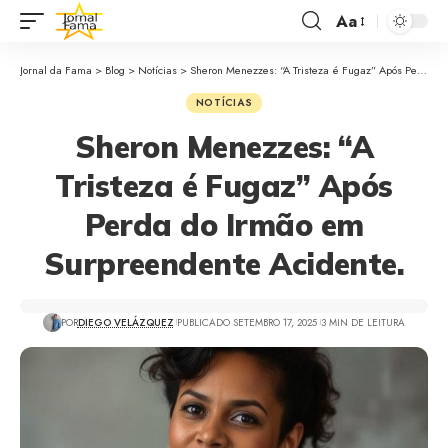
Aa
Jornal da Fama
>
Blog
>
Notícias
>
Sheron Menezzes: “A Tristeza é Fugaz” Após Perda do Irmão em Surpreendente Acidente.
NOTÍCIAS
Sheron Menezzes: “A
Tristeza é Fugaz” Após
Perda do Irmão em
Surpreendente Acidente.
POR
DIEGO VELÁZQUEZ
PUBLICADO SETEMBRO 17, 2025
3 MIN DE LEITURA