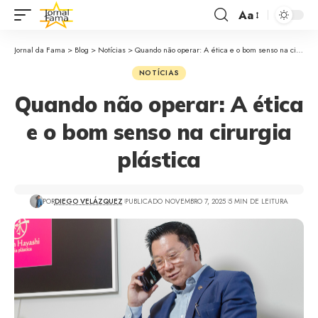
Aa
Jornal da Fama
>
Blog
>
Notícias
>
Quando não operar: A ética e o bom senso na cirurgia plástica
NOTÍCIAS
Quando não operar: A ética
e o bom senso na cirurgia
plástica
POR
DIEGO VELÁZQUEZ
PUBLICADO NOVEMBRO 7, 2025
5 MIN DE LEITURA