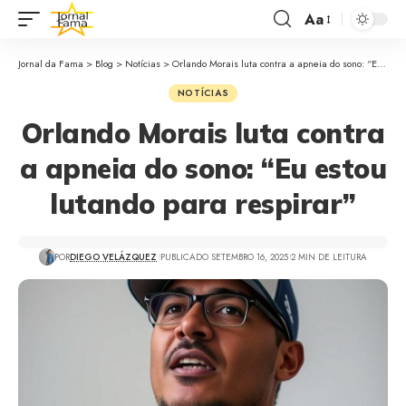
Aa
Jornal da Fama
>
Blog
>
Notícias
>
Orlando Morais luta contra a apneia do sono: “Eu estou lutando para respirar”
NOTÍCIAS
Orlando Morais luta contra
a apneia do sono: “Eu estou
lutando para respirar”
POR
DIEGO VELÁZQUEZ
PUBLICADO SETEMBRO 16, 2025
2 MIN DE LEITURA