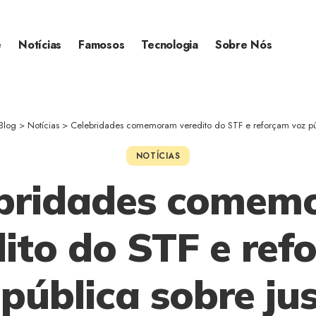
e
Notícias
Famosos
Tecnologia
Sobre Nós
Blog
>
Notícias
>
Celebridades comemoram veredito do STF e reforçam voz púb
NOTÍCIAS
ebridades comem
dito do STF e ref
pública sobre ju