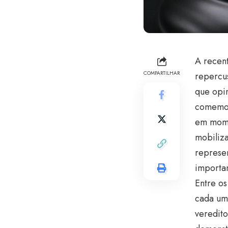
A recen
COMPARTILHAR
repercus
que opi
comemor
em momen
mobiliza
represen
importa
Entre os
cada um
veredito