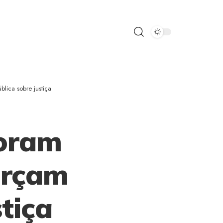
lica sobre justiça
oram
orçam
stiça