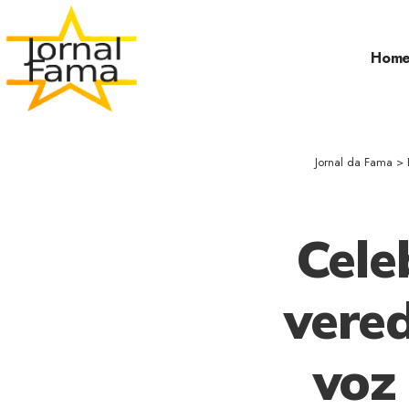
Hom
Jornal da Fama
>
Cel
vere
voz 