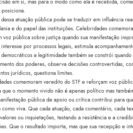
cisão em si, mas para o modo como ela é recebida, come
 posiciona.
 dessa atuação pública pode se traduzir em influência re
dania e do papel das instituições. Celebridades comemor
 voz pública sobre justiça quando sua manifestação inspi
, interesse por processos legais, estimula acompanhament
s democráticos a legitimidade também se constrói quando
amento dos poderes, observa decisões controvertidas, 
tos jurídicos, questiona limites.
dades comemoram veredito do STF e reforçam voz pública
 que o momento vivido não é apenas político mas também 
nifestação pública de apoio ou crítica contribui para q
 como viva. Que cada atuação, cada comentário, cada tex
valores ou inquietações, testando a resistência e a credib
ções. Que o resultado importa, mas que sua recepção e in