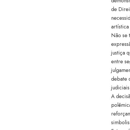
demonst
de Direi
necessid
artístic
Não se t
express
justiça
entre se
julgamen
debate 
judiciai
A decisã
polêmic
reforça
simbolis