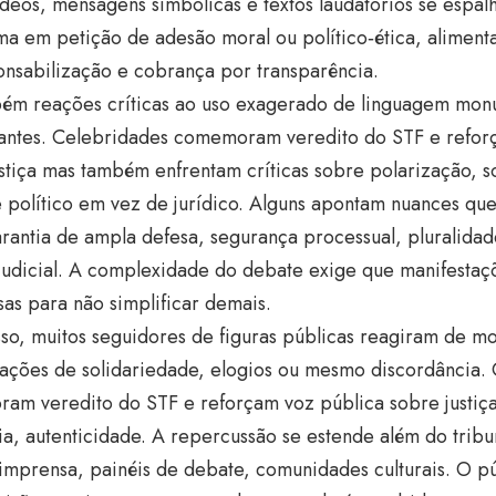
ídeos, mensagens simbólicas e textos laudatórios se espal
ma em petição de adesão moral ou político‑ética, aliment
onsabilização e cobrança por transparência.
ém reações críticas ao uso exagerado de linguagem monu
pantes. Celebridades comemoram veredito do STF e refor
stiça mas também enfrentam críticas sobre polarização, s
 político em vez de jurídico. Alguns apontam nuances q
rantia de ampla defesa, segurança processual, pluralida
judicial. A complexidade do debate exige que manifestaç
as para não simplificar demais.
so, muitos seguidores de figuras públicas reagiram de m
tações de solidariedade, elogios ou mesmo discordância.
am veredito do STF e reforçam voz pública sobre justiç
a, autenticidade. A repercussão se estende além do tribu
 imprensa, painéis de debate, comunidades culturais. O pú