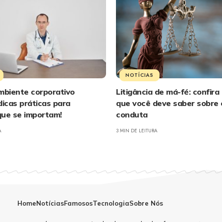
NOTÍCIAS
mbiente corporativo
Litigância de má-fé: confira
dicas práticas para
que você deve saber sobre
que se importam!
conduta
A
3 MIN DE LEITURA
Home
Notícias
Famosos
Tecnologia
Sobre Nós