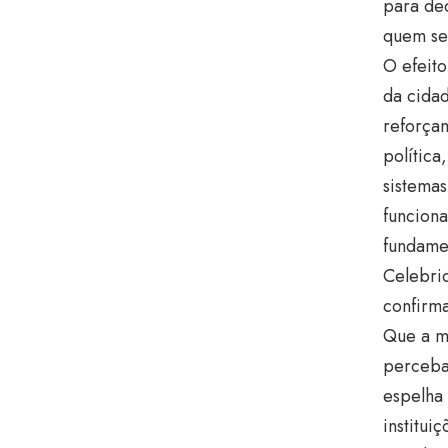
para de
quem se
O efeito
da cida
reforçam
política
sistema
funcion
fundamen
Celebri
confirma
Que a ma
perceba
espelha 
institui