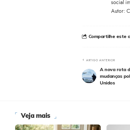
social i
Autor: C
Compartilhe este a
ARTIGO ANTERIOR
A nova rota 
mudanças pol
Unidos
Veja mais