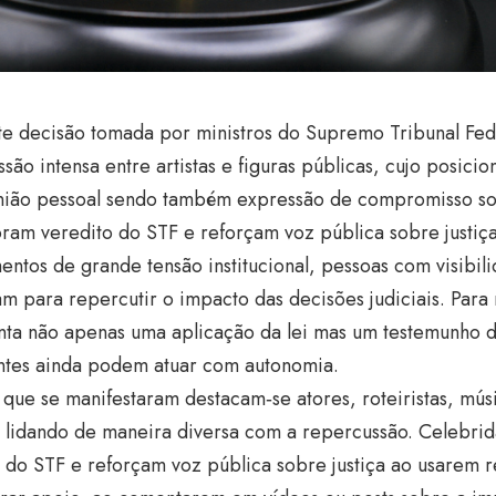
te decisão tomada por ministros do Supremo Tribunal Fe
são intensa entre artistas e figuras públicas, cujo posici
nião pessoal sendo também expressão de compromisso so
am veredito do STF e reforçam voz pública sobre justiç
tos de grande tensão institucional, pessoas com visibili
m para repercutir o impacto das decisões judiciais. Para 
ta não apenas uma aplicação da lei mas um testemunho de
ntes ainda podem atuar com autonomia.
 que se manifestaram destacam‑se atores, roteiristas, músi
 lidando de maneira diversa com a repercussão. Celeb
 do STF e reforçam voz pública sobre justiça ao usarem r