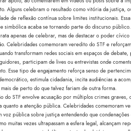
rar apoio, ao comentarem em vídeos ou posts sobre a im
to. Alguns celebram o resultado como vitória da justiça, o
ade de reflexão contínua sobre limites institucionais. Ess
a e simbólica acaba se tornando parte do discurso público.
rata apenas de celebrar, mas de destacar o poder cívico 
ão. Celebridades comemoram veredito do STF e reforçam
 quando transformam redes sociais em espaços de debate,
guidores, participam de lives ou entrevistas onde comen
to. Esse tipo de engajamento reforça senso de pertencim
democrático, estimula cidadania, incita audiências a ac
s mais de perto do que talvez fariam de outra forma.
o do STF envolve acusação por múltiplos crimes graves, 
a quanto a atenção pública. Celebridades comemoram ve
m voz pública sobre justiça entendendo que condenações 
mo muitas vezes ultrapassam a esfera legal, alcançam repe