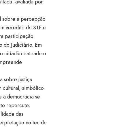
ntada, avaliada por
al sobre a percepção
am veredito do STF e
ra participação
o do Judiciário. Em
 o cidadão entende o
compreende
 sobre justiça
cultural, simbólico.
ue a democracia se
to repercute,
ilidade das
terpretação no tecido