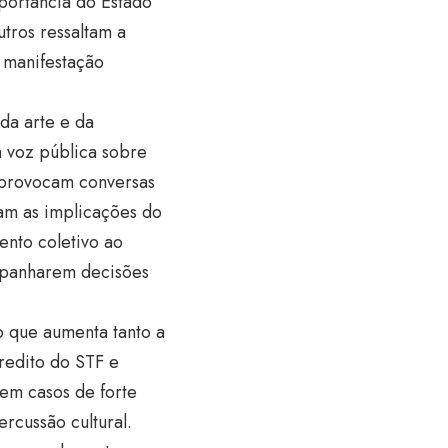
portância do Estado
utros ressaltam a
a manifestação
da arte e da
 voz pública sobre
 provocam conversas
tam as implicações do
ento coletivo ao
ompanharem decisões
o que aumenta tanto a
redito do STF e
em casos de forte
rcussão cultural.