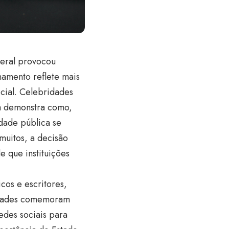
deral provocou
onamento reflete mais
cial. Celebridades
a demonstra como,
dade pública se
muitos, a decisão
 que instituições
cos e escritores,
ridades comemoram
edes sociais para