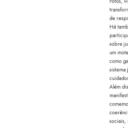
Fotos, v
transfor
de resp
Há tamb
partici
sobre ju
um mote
como ga
sistema 
cuidados
Além dis
manifes
comemor
coerênci
sociais,