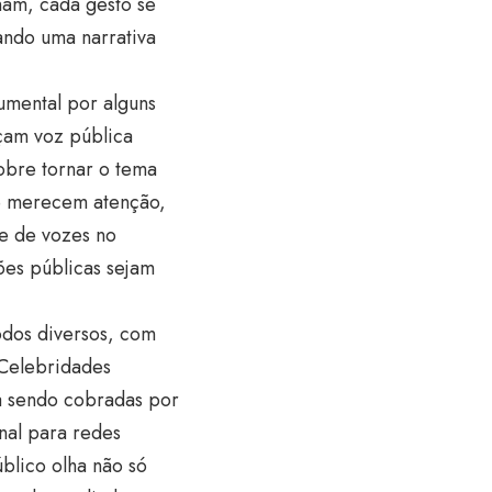
ham, cada gesto se
ando uma narrativa
mental por alguns
çam voz pública
obre tornar o tema
ue merecem atenção,
de de vozes no
ões públicas sejam
odos diversos, com
 Celebridades
a sendo cobradas por
nal para redes
blico olha não só