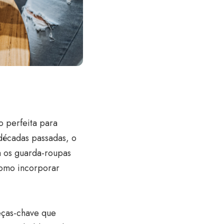
o perfeita para
 décadas passadas, o
ra os guarda-roupas
como incorporar
peças-chave que