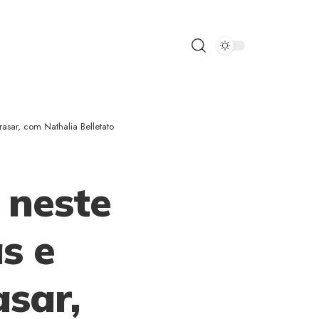
rasar, com Nathalia Belletato
 neste
s e
asar,