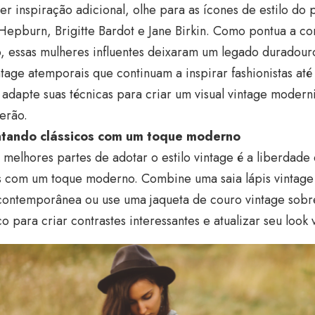
er inspiração adicional, olhe para as ícones de estilo do
Hepburn, Brigitte Bardot e Jane Birkin. Como pontua a c
o, essas mulheres influentes deixaram um legado duradou
ntage atemporais que continuam a inspirar fashionistas até
e adapte suas técnicas para criar um visual vintage moder
erão.
ntando clássicos com um toque moderno
melhores partes de adotar o estilo vintage é a liberdade 
os com um toque moderno. Combine uma saia lápis vintag
contemporânea ou use uma jaqueta de couro vintage sobre
o para criar contrastes interessantes e atualizar seu look 