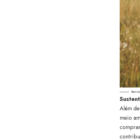
Revist
Sustent
Além de 
meio am
comprar 
contribu