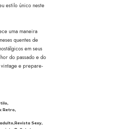
u estilo único neste
erece uma maneira
 meses quentes de
nostálgicos em seus
lhor do passado e do
 vintage e prepare-
tilo
k Retro
 adulto
Revista Sexy