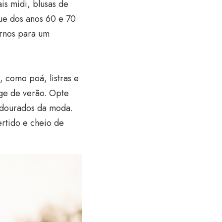
is midi, blusas de
que dos anos 60 e 70
rnos para um
, como poá, listras e
age de verão. Opte
 dourados da moda.
rtido e cheio de