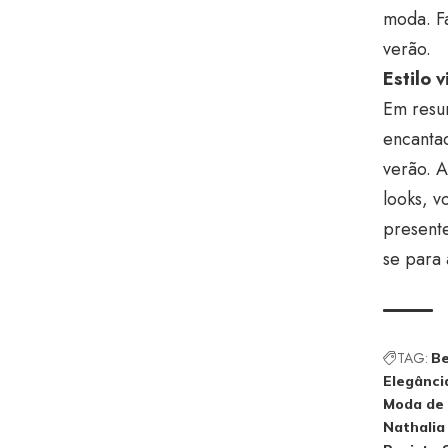
moda. Fa
verão.
Estilo 
Em resum
encantad
verão. A
looks, 
presente
se para
TAG:
Be
Elegânci
Moda de 
Nathalia