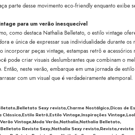
ça parte desse movimento eco-friendly enquanto exibe se
vintage para um verão inesquecível
o, como destaca Nathalia Belletato, o estilo vintage of
ora e única de expressar sua individualidade durante os
o incorporar peças vintage, estampas retrô e acessórios 
você pode criar visuais deslumbrantes que combinam o me
. Então, neste verão, embarque em uma jornada de estilo
 arrasar com um visual que é verdadeiramente atemporal.
lletato
Belletato Sexy revista
Charme Nostálgico
Dicas de Es
a Clássica
Estilo Retrô
Estilo Vintage
Inspirações Vintage
Loo
Verão Vintage
Moda Verão
Nathalia
Nathalia Belletato
 Belletato Revista Sexy
Nathalia Sexy revista
Revista
revista