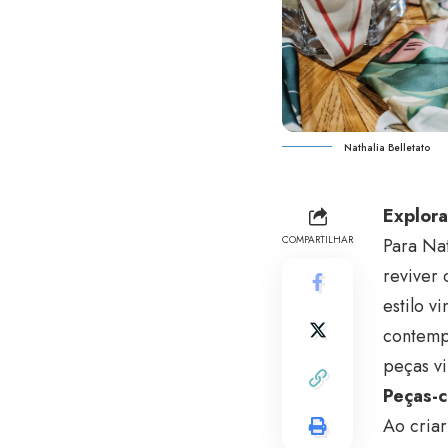
Nathalia Belletato
Explor
COMPARTILHAR
Para
Nat
reviver 
estilo v
contemp
peças vi
Peças-c
Ao criar