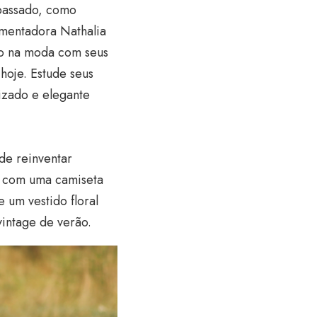
 passado, como
omentadora Nathalia
ro na moda com seus
 hoje. Estude seus
nizado e elegante
de reinventar
e com uma camiseta
 um vestido floral
vintage de verão.