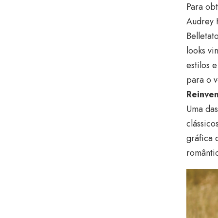
Para obt
Audrey 
Belletat
looks vi
estilos 
para o v
Reinve
Uma das 
clássic
gráfica 
romântic