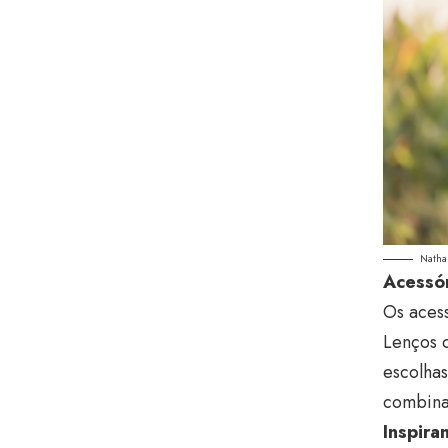
Nathal
Acessór
Os aces
Lenços 
escolhas
combinar
Inspira