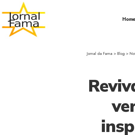
Hom
Jornal da Fama
>
Blog
>
Not
Reviv
ve
insp