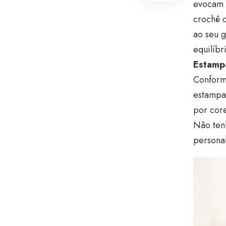
evocam o
crochê d
ao seu 
equilíbr
Estampa
Conforme
estampas
por cor
Não ten
persona