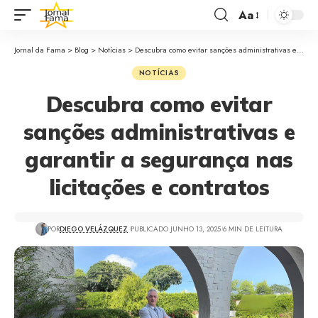
Aa
Jornal da Fama
>
Blog
>
Notícias
>
Descubra como evitar sanções administrativas e garantir a segurança nas licitações e contratos
NOTÍCIAS
Descubra como evitar
sanções administrativas e
garantir a segurança nas
licitações e contratos
POR
DIEGO VELÁZQUEZ
PUBLICADO JUNHO 13, 2025
6 MIN DE LEITURA