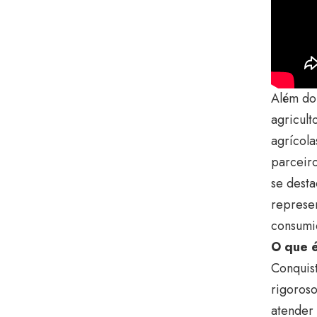
Além do
agricul
agrícola
parceir
se desta
represen
consumid
O que é
Conquis
rigoros
atender 