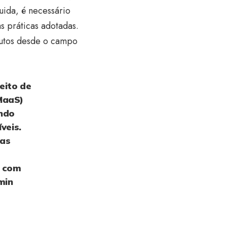
uida, é necessário
s práticas adotadas.
dutos desde o campo
eito de
MaaS)
ando
veis.
 as
s
e com
min