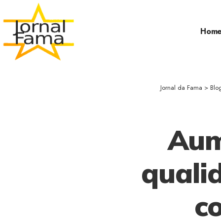
Hom
Jornal da Fama
>
Blo
Aum
quali
c