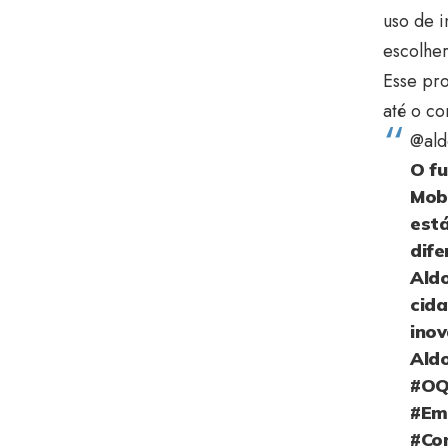
uso de i
escolher
Esse pro
até o co
@ald
O fu
Mobi
est
dife
Ald
cida
ino
Ald
#OQ
#Em
#Con