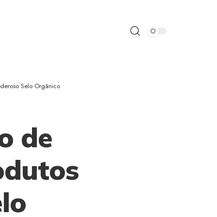
deroso Selo Orgânico
o de
odutos
lo