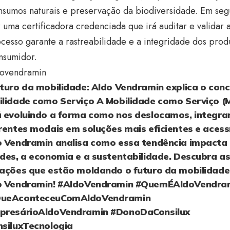
nsumos naturais e preservação da biodiversidade. Em seg
 uma certificadora credenciada que irá auditar e validar a
cesso garante a rastreabilidade e a integridade dos pro
nsumidor.
ovendramin
turo da mobilidade: Aldo Vendramin explica o conc
lidade como Serviço A Mobilidade como Serviço (
á evoluindo a forma como nos deslocamos, integr
rentes modais em soluções mais eficientes e acessí
o Vendramin analisa como essa tendência impacta
des, a economia e a sustentabilidade. Descubra a
vações que estão moldando o futuro da mobilidad
o Vendramin!
#AldoVendramin
#QuemÉAldoVendra
ueAconteceuComAldoVendramin
presárioAldoVendramin
#DonoDaConsilux
siluxTecnologia