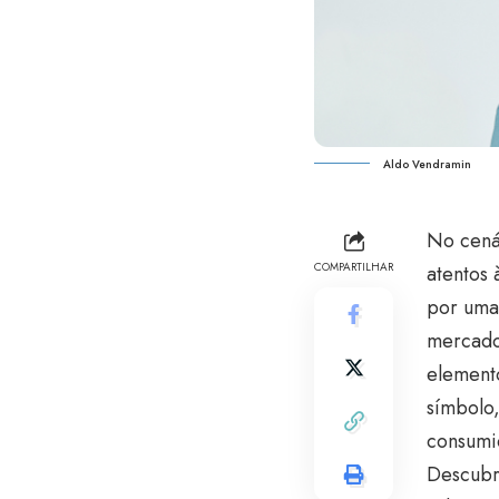
Aldo Vendramin
No cená
COMPARTILHAR
atentos
por uma 
mercado
elemento
símbolo,
consumi
Descubr