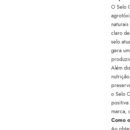
O Selo O
agrotóxi
naturais
claro d
selo atu
gera um
produzid
Além dis
nutriçã
preserva
o Selo 
positiva
marca, 
Como o 
Ao obte