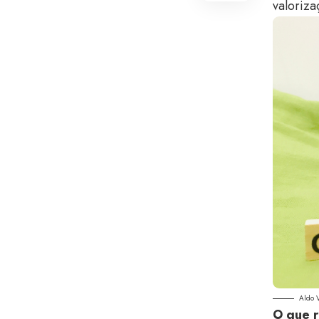
valoriza
Aldo 
O que r