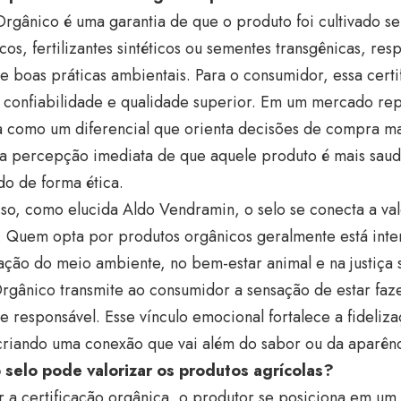
rgânico é uma garantia de que o produto foi cultivado s
cos, fertilizantes sintéticos ou sementes transgênicas, res
 e boas práticas ambientais. Para o consumidor, essa certi
e confiabilidade e qualidade superior. Em um mercado re
a como um diferencial que orienta decisões de compra ma
a percepção imediata de que aquele produto é mais saud
o de forma ética.
so, como elucida Aldo Vendramin, o selo se conecta a va
o. Quem opta por produtos orgânicos geralmente está int
ção do meio ambiente, no bem-estar animal e na justiça s
Orgânico transmite ao consumidor a sensação de estar fa
 e responsável. Esse vínculo emocional fortalece a fideliz
criando uma conexão que vai além do sabor ou da aparênc
selo pode valorizar os produtos agrícolas?
r a certificação orgânica, o produtor se posiciona em u