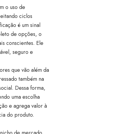
em o uso de
peitando ciclos
ficação é um sinal
pleto de opções, o
is conscientes. Ele
ável, seguro e
lores que vão além da
eressado também na
ocial. Dessa forma,
zendo uma escolha
ação e agrega valor à
ia do produto.
m nicho de mercado