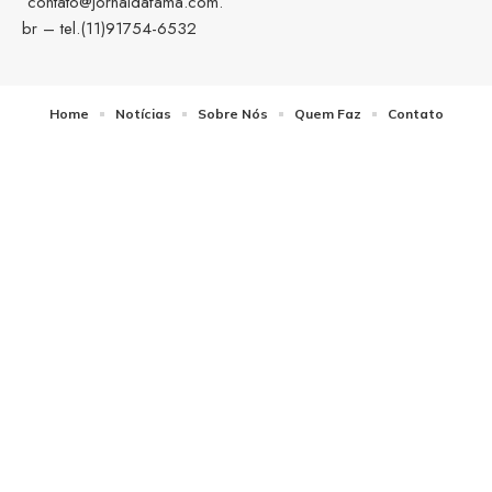
contato@jornaldafama.com.
br
– tel.(11)91754-6532
Home
Notícias
Sobre Nós
Quem Faz
Contato