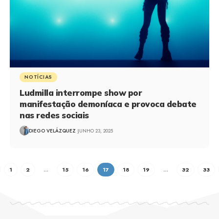
NOTÍCIAS
Ludmilla interrompe show por
manifestação demoníaca e provoca debate
nas redes sociais
DIEGO VELÁZQUEZ
JUNHO 23, 2025
1
2
…
15
16
17
18
19
…
32
33