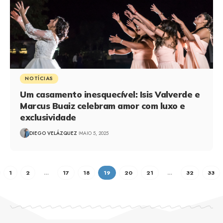
NOTÍCIAS
Um casamento inesquecível: Isis Valverde e
Marcus Buaiz celebram amor com luxo e
exclusividade
DIEGO VELÁZQUEZ
MAIO 5, 2025
1
2
…
17
18
19
20
21
…
32
33