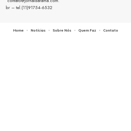
contato@jornaldafama.com.
br
– tel.(11)91754-6532
Home
Notícias
Sobre Nós
Quem Faz
Contato