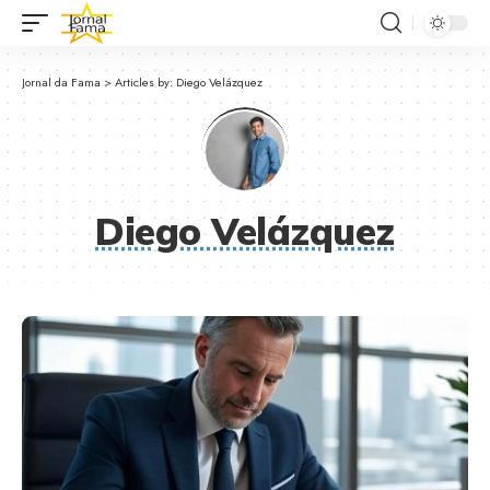
Jornal da Fama
>
Articles by: Diego Velázquez
Diego Velázquez