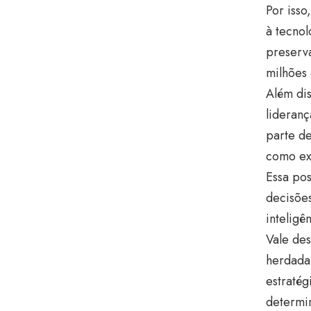
Por isso
à tecno
preserv
milhões
Além dis
lideranç
parte de
como exe
Essa pos
decisõe
inteligê
Vale des
herdada
estraté
determi