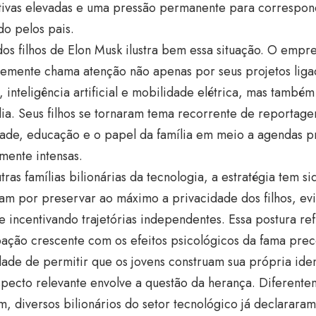
tivas elevadas e uma pressão permanente para correspon
do pelos pais.
os filhos de Elon Musk ilustra bem essa situação. O empr
temente chama atenção não apenas por seus projetos liga
, inteligência artificial e mobilidade elétrica, mas tamb
lia. Seus filhos se tornaram tema recorrente de reportag
ade, educação e o papel da família em meio a agendas pr
mente intensas.
tras famílias bilionárias da tecnologia, a estratégia tem si
am por preservar ao máximo a privacidade dos filhos, ev
e incentivando trajetórias independentes. Essa postura re
ação crescente com os efeitos psicológicos da fama pre
ade de permitir que os jovens construam sua própria ide
specto relevante envolve a questão da herança. Diferent
, diversos bilionários do setor tecnológico já declarar