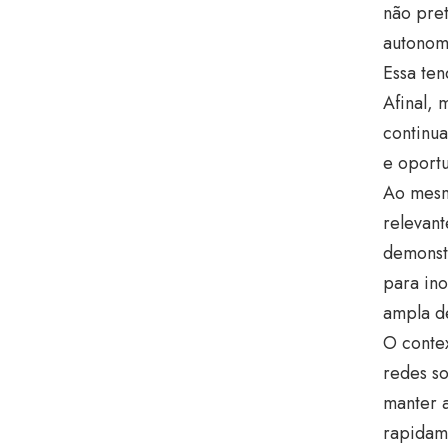
não pret
autonom
Essa ten
Afinal, 
continua
e oportu
Ao mesm
relevant
demonstr
para in
ampla d
O contex
redes so
manter 
rapidame