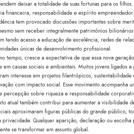
endem deixar a totalidade de suas fortunas para os filhos.
ia financeira, responsabilidade e espírito empreendedor
dência tem provocado discussões importantes sobre merito
mesmo sem receber integralmente patrimônios bilionários
m tendo acesso a educação de excelência, redes de relac
nidades únicas de desenvolvimento profissional.
o tempo, cresce a expectativa de que essa nova geraç
e em causas sociais e ambientais. Muitos jovens ligados a 
am interesse em projetos filantrópicos, sustentabilidade e
ovação com impacto social. Esse movimento acompanha 
e percepção sobre riqueza e responsabilidade corporati
to atual também contribui para aumentar a visibilidade d
ciais aproximaram figuras públicas do grande público, tor
a privacidade. Qualquer aparição, declaração ou escolha
nte se transformar em assunto global.