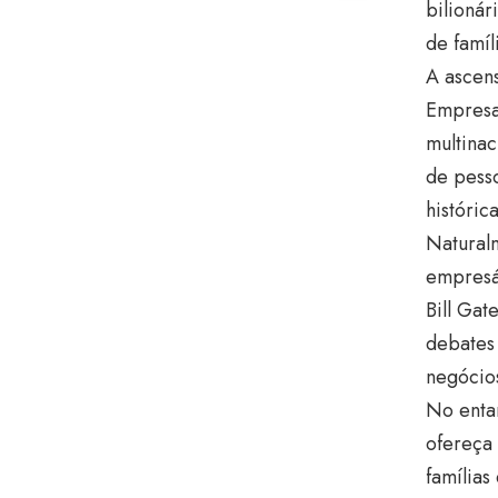
bilionár
de famíl
A ascen
Empresas
multinac
de pesso
histórica
Naturalm
empresá
Bill Gat
debates 
negócio
No entan
ofereça
famílias