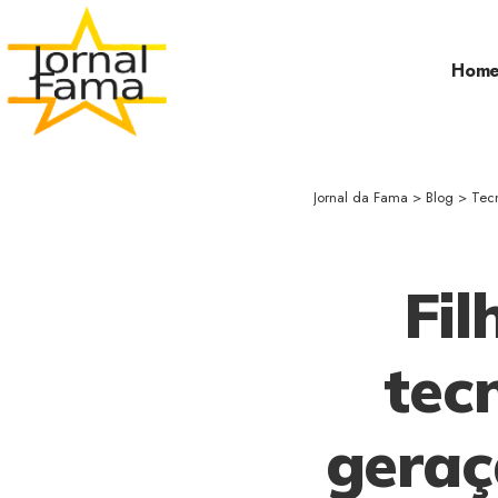
Hom
Jornal da Fama
>
Blog
>
Tec
Fil
tec
geraç