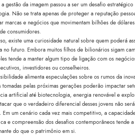
, a gestão da imagem passou a ser um desafio estratégico 
logia. Não se trata apenas de proteger a reputação pess
ar marcas e negócios que movimentam bilhões de dólares 
 de consumidores.
so, existe uma curiosidade natural sobre quem poderá as
a no futuro. Embora muitos filhos de bilionários sigam ca
les tende a manter algum tipo de ligação com os negócios 
cutivos, investidores ou conselheiros.
sibilidade alimenta especulações sobre os rumos da inovaç
s tomadas pelas próximas gerações poderão impactar seto
ncia artificial até biotecnologia, energia renovável e expl
tacar que o verdadeiro diferencial desses jovens não será
. Em um cenário cada vez mais competitivo, a capacidade
gica e compreensão dos desafios contemporâneos tende a 
nante do que o patrimônio em si.