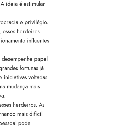
 A ideia é estimular
.
cracia e privilégio.
, esses herdeiros
ionamento influentes
ão desempenhe papel
grandes fortunas já
 iniciativas voltadas
uma mudança mais
va.
esses herdeiros. As
nando mais difícil
 pessoal pode