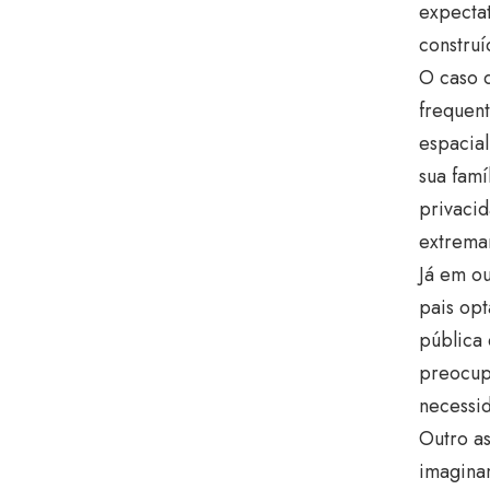
expecta
construí
O caso d
frequen
espacial
sua famí
privacid
extrema
Já em ou
pais opt
pública 
preocup
necessid
Outro a
imaginam