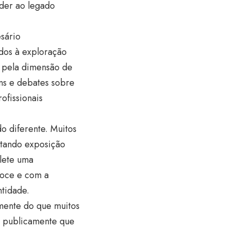
der ao legado
esário
dos à exploração
ém pela dimensão de
ens e debates sobre
ofissionais
do diferente. Muitos
itando exposição
flete uma
coce e com a
ntidade.
emente do que muitos
am publicamente que