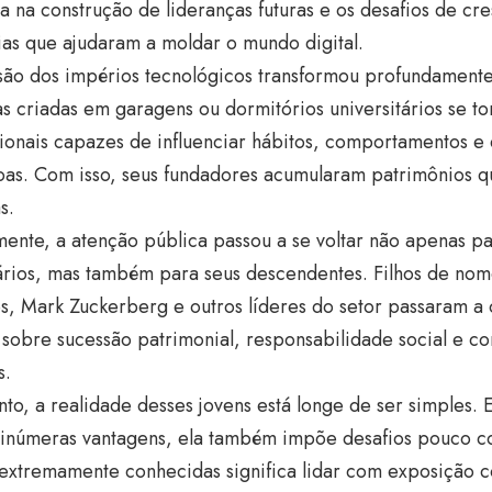
ia na construção de lideranças futuras e os desafios de cr
ias que ajudaram a moldar o mundo digital.
são dos impérios tecnológicos transformou profundamente
 criadas em garagens ou dormitórios universitários se t
ionais capazes de influenciar hábitos, comportamentos e 
as. Com isso, seus fundadores acumularam patrimônios qu
s.
ente, a atenção pública passou a se voltar não apenas pa
rios, mas também para seus descendentes. Filhos de no
es, Mark Zuckerberg e outros líderes do setor passaram 
sobre sucessão patrimonial, responsabilidade social e co
s.
to, a realidade desses jovens está longe de ser simples.
 inúmeras vantagens, ela também impõe desafios pouco 
 extremamente conhecidas significa lidar com exposição c