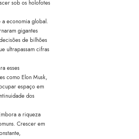
escer sob os holofotes
 a economia global.
ornaram gigantes
decisões de bilhões
e ultrapassam cifras
ra esses
mes como Elon Musk,
a ocupar espaço em
ntinuidade dos
 Embora a riqueza
comuns. Crescer em
onstante,