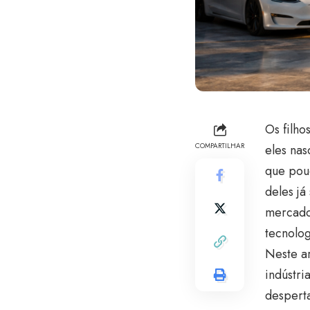
Os filho
COMPARTILHAR
eles nas
que pou
deles já
mercado
tecnolog
Neste ar
indústri
despert