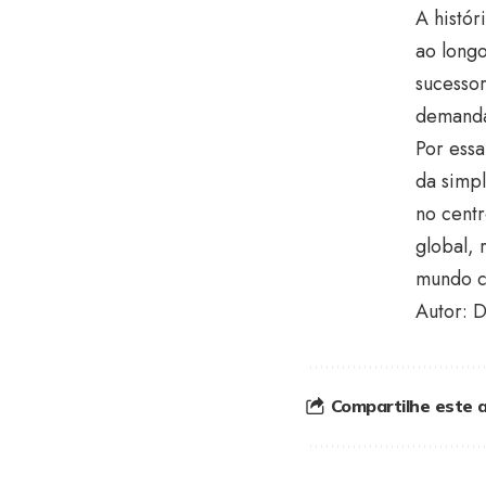
A histó
ao longo
sucesso
demanda
Por essa
da simp
no centr
global, 
mundo c
Autor: 
Compartilhe este a