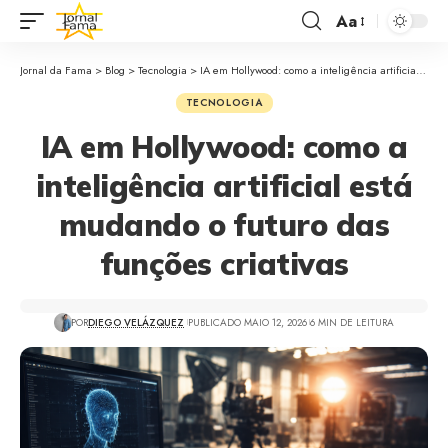
Aa
Jornal da Fama
>
Blog
>
Tecnologia
>
IA em Hollywood: como a inteligência artificial está mudando o futuro das funções criativas
TECNOLOGIA
IA em Hollywood: como a
inteligência artificial está
mudando o futuro das
funções criativas
POR
DIEGO VELÁZQUEZ
PUBLICADO MAIO 12, 2026
6 MIN DE LEITURA