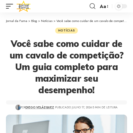
Aa
Jornal da Fama
>
Blog
>
Notícias
>
Você sabe como cuidar de um cavalo de competição? Um guia completo para maximizar seu desempenho!
NOTÍCIAS
Você sabe como cuidar de
um cavalo de competição?
Um guia completo para
maximizar seu
desempenho!
POR
DIEGO VELÁZQUEZ
PUBLICADO JULHO 17, 2024
5 MIN DE LEITURA