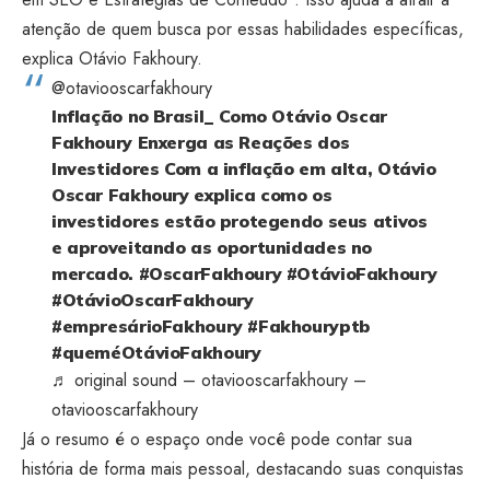
atenção de quem busca por essas habilidades específicas,
explica Otávio Fakhoury.
@otaviooscarfakhoury
Inflação no Brasil_ Como Otávio Oscar
Fakhoury Enxerga as Reações dos
Investidores Com a inflação em alta, Otávio
Oscar Fakhoury explica como os
investidores estão protegendo seus ativos
e aproveitando as oportunidades no
mercado.
#OscarFakhoury
#OtávioFakhoury
#OtávioOscarFakhoury
#empresárioFakhoury
#Fakhouryptb
#queméOtávioFakhoury
♬ original sound – otaviooscarfakhoury –
otaviooscarfakhoury
Já o resumo é o espaço onde você pode contar sua
história de forma mais pessoal, destacando suas conquistas