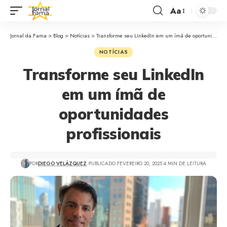
Aa
Jornal da Fama
>
Blog
>
Notícias
>
Transforme seu LinkedIn em um ímã de oportunidades profissionais
NOTÍCIAS
Transforme seu LinkedIn
em um ímã de
oportunidades
profissionais
POR
DIEGO VELÁZQUEZ
PUBLICADO FEVEREIRO 20, 2025
4 MIN DE LEITURA