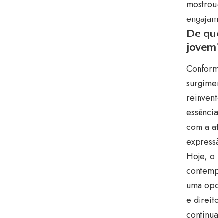
mostrou
engajame
De que
jovem
Conform
surgimen
reinven
essência
com a at
expressã
Hoje, o 
contemp
uma opor
e direit
continua