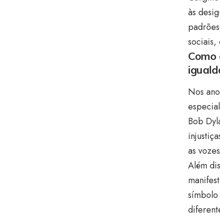
às desig
padrões 
sociais,
Como o
igual
Nos anos
especia
Bob Dyla
injustiç
as vozes
Além dis
manifest
símbolo 
diferent