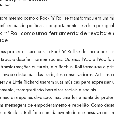
dade?
gora mesmo como o Rock ‘n’ Roll se transformou em um m
 influenciando políticas, comportamentos e a luta por igua
 ‘n’ Roll como uma ferramenta de revolta e
ade
us primeiros sucessos, o Rock ‘n’ Roll se destacou por s
 tabus e desafiar normas sociais. Os anos 1950 e 1960 f
transformações culturais, e o Rock ‘n’ Roll tornou-se o g
java se distanciar das tradições conservadoras. Artistas c
rry e Little Richard usaram suas músicas para expressar
mento, transgredindo barreiras raciais e sociais.
a não era apenas diversão, mas uma ferramenta de protes
ens mensagens de empoderamento e rebelião. Como desta
, o Rock ‘n’ Roll foi o som da juventude que ansiava por