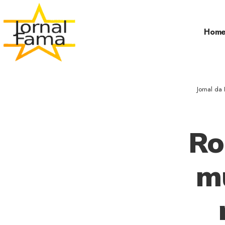
Hom
Jornal da
Ro
m