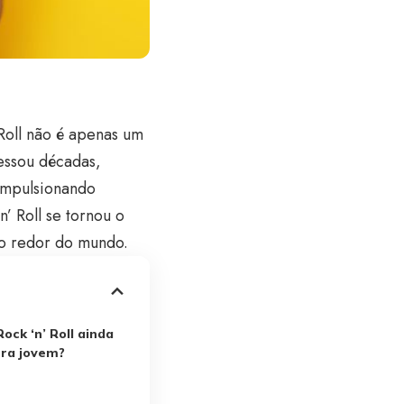
Roll não é apenas um
essou décadas,
impulsionando
’ Roll se tornou o
 ao redor do mundo.
ock ‘n’ Roll ainda
ura jovem?