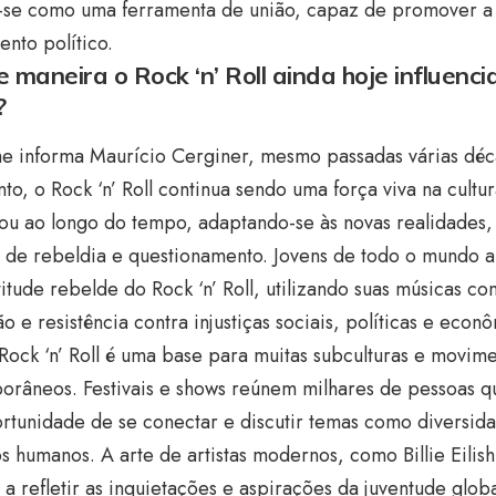
-se como uma ferramenta de união, capaz de promover a 
nto político.
 maneira o Rock ‘n’ Roll ainda hoje influenci
?
e informa Maurício Cerginer, mesmo passadas várias déc
to, o Rock ‘n’ Roll continua sendo uma força viva na cultu
tou ao longo do tempo, adaptando-se às novas realidades
 de rebeldia e questionamento. Jovens de todo o mundo a
itude rebelde do Rock ‘n’ Roll, utilizando suas músicas 
o e resistência contra injustiças sociais, políticas e econ
Rock ‘n’ Roll é uma base para muitas subculturas e movime
orâneos. Festivais e shows reúnem milhares de pessoas 
tunidade de se conectar e discutir temas como diversida
os humanos. A arte de artistas modernos, como Billie Eilis
 a refletir as inquietações e aspirações da juventude glo