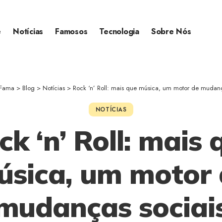
e
Notícias
Famosos
Tecnologia
Sobre Nós
 Fama
>
Blog
>
Notícias
>
Rock ‘n’ Roll: mais que música, um motor de mudanç
NOTÍCIAS
ck ‘n’ Roll: mais 
úsica, um motor 
mudanças sociai