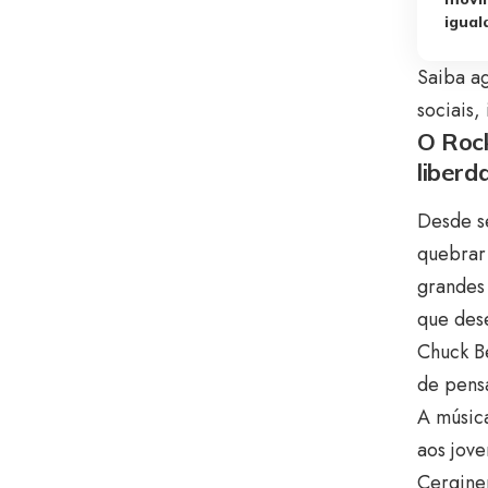
igual
Saiba a
sociais,
O Rock
liberd
Desde se
quebrar
grandes 
que dese
Chuck Be
de pensa
A músic
aos jov
Cerginer