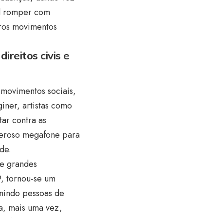
el romper com
tros movimentos
ireitos civis e
 movimentos sociais,
ner, artistas como
tar contra as
oderoso megafone para
de.
de grandes
9, tornou-se um
unindo pessoas de
a, mais uma vez,