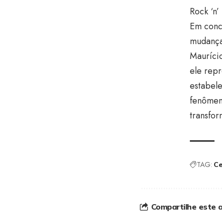
Rock ‘n
Em concl
mudança
Maurício
ele repr
estabele
fenômen
transfo
TAG:
Ce
Compartilhe este a