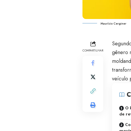
Maurício Cerginer
Segundo
COMPARTILHAR
gênero m
moldand
transfor
veículo 
C
O 
de re
Co
movim