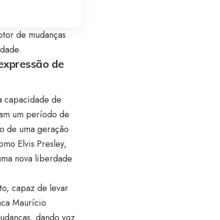
otor de mudanças
ldade.
 expressão de
ua capacidade de
oram um período de
rito de uma geração
omo Elvis Presley,
 uma nova liberdade
to, capaz de levar
ca Maurício
 mudanças, dando voz