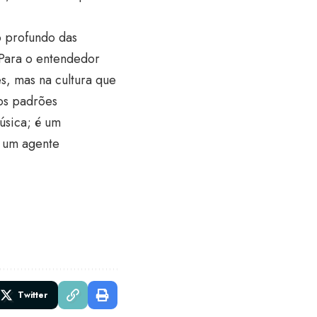
o profundo das
Para o entendedor
s, mas na cultura que
aos padrões
úsica; é um
 um agente
Twitter