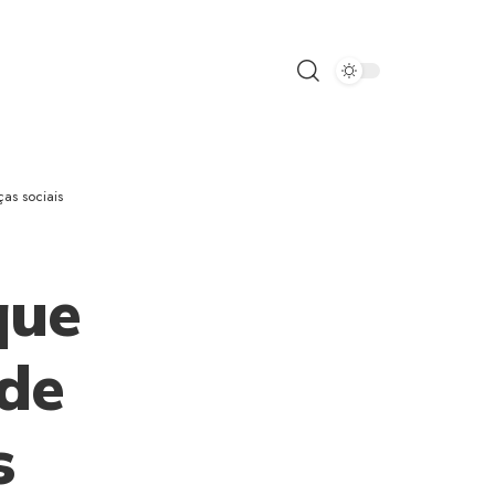
as sociais
que
de
s