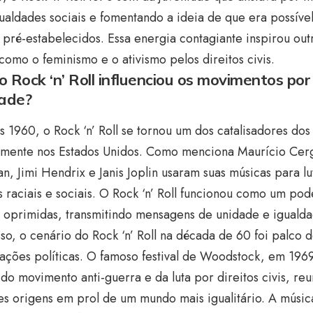
ualdades sociais e fomentando a ideia de que era possív
pré-estabelecidos. Essa energia contagiante inspirou ou
 como o feminismo e o ativismo pelos direitos civis.
 Rock ‘n’ Roll influenciou os movimentos por d
dade?
 1960, o Rock ‘n’ Roll se tornou um dos catalisadores dos
lmente nos Estados Unidos. Como menciona Maurício Cergi
n, Jimi Hendrix e Janis Joplin usaram suas músicas para lu
as raciais e sociais. O Rock ‘n’ Roll funcionou como um p
 oprimidas, transmitindo mensagens de unidade e igualda
so, o cenário do Rock ‘n’ Roll na década de 60 foi palco 
ações políticas. O famoso festival de Woodstock, em 196
do movimento anti-guerra e da luta por direitos civis, re
es origens em prol de um mundo mais igualitário. A músic