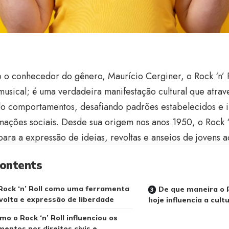
 o conhecedor do gênero, Maurício Cerginer, o Rock ‘n’ 
usical; é uma verdadeira manifestação cultural que atrav
o comportamentos, desafiando padrões estabelecidos e 
mações sociais. Desde sua origem nos anos 1950, o Rock ‘n
para a expressão de ideias, revoltas e anseios de jovens
ontents
Rock ‘n’ Roll como uma ferramenta
De que maneira o R
volta e expressão de liberdade
hoje influencia a cult
mo o Rock ‘n’ Roll influenciou os
entos por direitos civis e