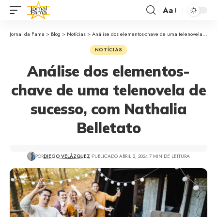
Aa
Jornal da Fama
>
Blog
>
Notícias
>
Análise dos elementos-chave de uma telenovela de sucesso, com Nathalia Belletato
NOTÍCIAS
Análise dos elementos-
chave de uma telenovela de
sucesso, com Nathalia
Belletato
POR
DIEGO VELÁZQUEZ
PUBLICADO ABRIL 2, 2024
7 MIN DE LEITURA