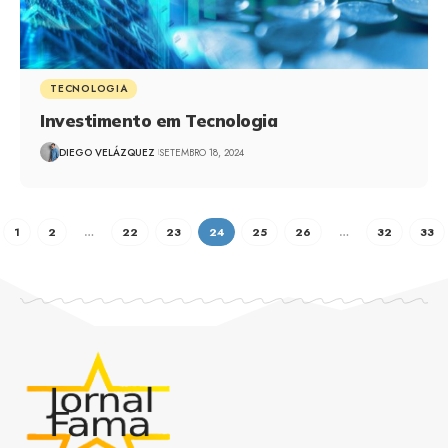
TECNOLOGIA
Investimento em Tecnologia
DIEGO VELÁZQUEZ
SETEMBRO 18, 2024
1
2
…
22
23
24
25
26
…
32
33