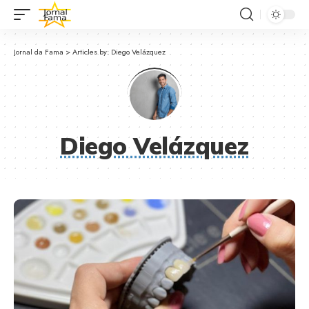
Jornal da Fama
>
Articles by: Diego Velázquez
Diego Velázquez