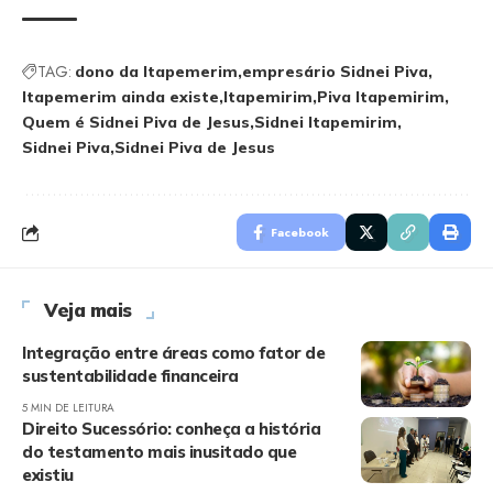
TAG:
dono da Itapemerim
empresário Sidnei Piva
Itapemerim ainda existe
Itapemirim
Piva Itapemirim
Quem é Sidnei Piva de Jesus
Sidnei Itapemirim
Sidnei Piva
Sidnei Piva de Jesus
Facebook
Veja mais
Integração entre áreas como fator de
sustentabilidade financeira
5 MIN DE LEITURA
Direito Sucessório: conheça a história
do testamento mais inusitado que
existiu