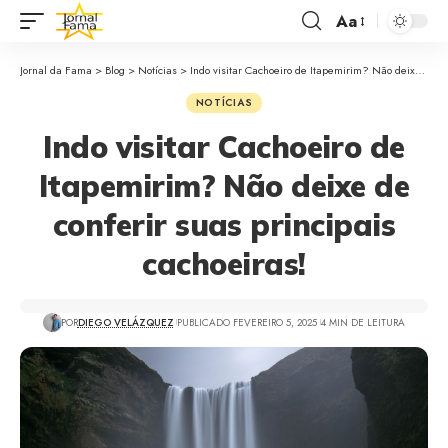
Aa
Jornal da Fama
>
Blog
>
Notícias
>
Indo visitar Cachoeiro de Itapemirim? Não deixe de conferir suas principais cachoeiras!
NOTÍCIAS
Indo visitar Cachoeiro de
Itapemirim? Não deixe de
conferir suas principais
cachoeiras!
POR
DIEGO VELÁZQUEZ
PUBLICADO FEVEREIRO 5, 2025
4 MIN DE LEITURA