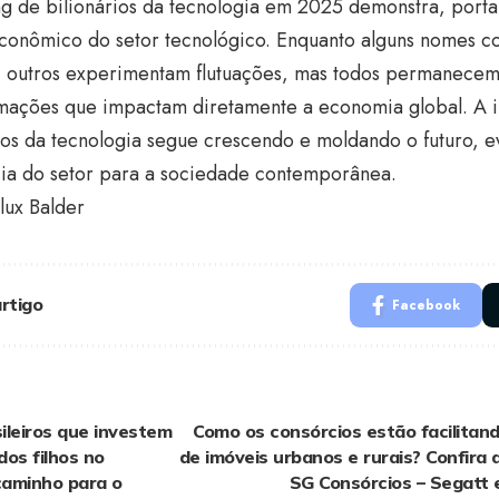
g de bilionários da tecnologia em 2025 demonstra, porta
conômico do setor tecnológico. Enquanto alguns nomes c
, outros experimentam flutuações, mas todos permanecem
rmações que impactam diretamente a economia global. A i
ios da tecnologia segue crescendo e moldando o futuro, 
cia do setor para a sociedade contemporânea.
lux Balder
rtigo
Facebook
ileiros que investem
Como os consórcios estão facilitan
os filhos no
de imóveis urbanos e rurais? Confira 
caminho para o
SG Consórcios – Segatt 