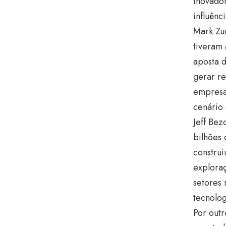
inovador
influên
Mark Zu
tiveram 
aposta d
gerar re
empresa
cenário 
Jeff Be
bilhões 
constru
explora
setores 
tecnolog
Por outr