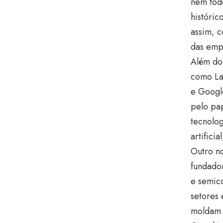
nem tod
históric
assim, c
das emp
Além dos
como La
e Googl
pelo pap
tecnolog
artifici
Outro no
fundado
e semico
setores
moldam 