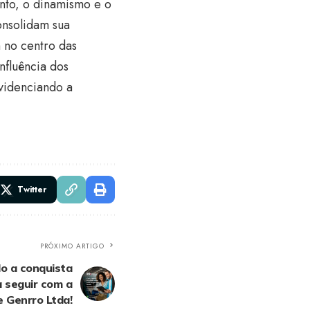
nto, o dinamismo e o
onsolidam sua
 no centro das
nfluência dos
evidenciando a
Twitter
PRÓXIMO ARTIGO
do a conquista
a seguir com a
e Genrro Ltda!