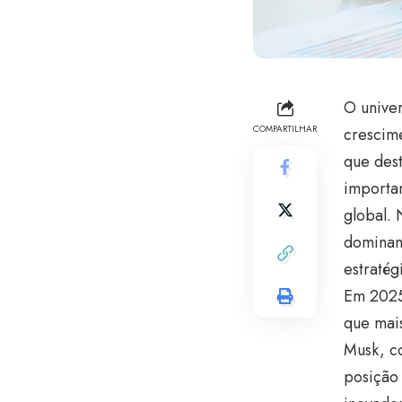
O unive
COMPARTILHAR
crescime
que des
importa
global. 
dominan
estratég
Em 2025
que mais
Musk, c
posição 