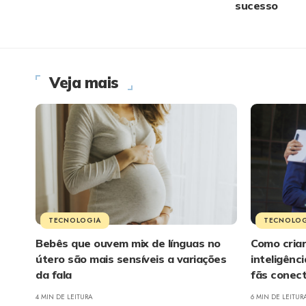
sucesso
Veja mais
TECNOLOGIA
TECNOLOG
Bebês que ouvem mix de línguas no
Como cria
útero são mais sensíveis a variações
inteligênci
da fala
fãs conec
4 MIN DE LEITURA
6 MIN DE LEITUR