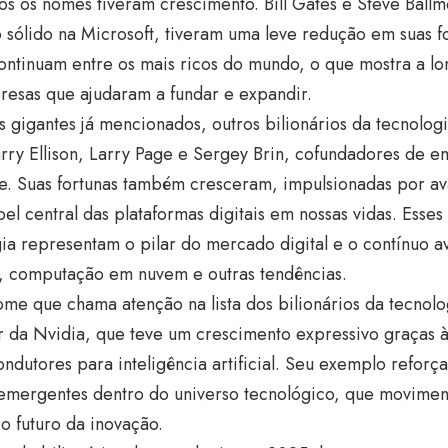
os os nomes tiveram crescimento. Bill Gates e Steve Ball
o sólido na Microsoft, tiveram uma leve redução em suas 
ontinuam entre os mais ricos do mundo, o que mostra a l
resas que ajudaram a fundar e expandir.
 gigantes já mencionados, outros bilionários da tecnolog
rry Ellison, Larry Page e Sergey Brin, cofundadores de 
e. Suas fortunas também cresceram, impulsionadas por av
el central das plataformas digitais em nossas vidas. Esses 
ia representam o pilar do mercado digital e o contínuo a
al, computação em nuvem e outras tendências.
me que chama atenção na lista dos bilionários da tecnol
r da Nvidia, que teve um crescimento expressivo graças 
ndutores para inteligência artificial. Seu exemplo reforç
 emergentes dentro do universo tecnológico, que movimen
o futuro da inovação.