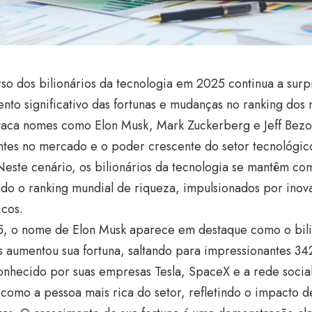
rso dos bilionários da tecnologia em 2025 continua a sur
nto significativo das fortunas e mudanças no ranking dos ma
taca nomes como Elon Musk, Mark Zuckerberg e Jeff Bezos
ntes no mercado e o poder crescente do setor tecnológi
Neste cenário, os bilionários da tecnologia se mantêm co
do o ranking mundial de riqueza, impulsionados por inov
icos.
, o nome de Elon Musk aparece em destaque como o bili
 aumentou sua fortuna, saltando para impressionantes 342
onhecido por suas empresas Tesla, SpaceX e a rede socia
como a pessoa mais rica do setor, refletindo o impacto de 