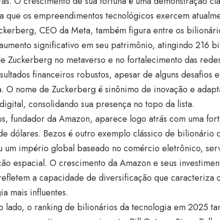
as. O crescimento de sua fortuna é uma demonstração cla
cia que os empreendimentos tecnológicos exercem atualme
ckerberg, CEO da Meta, também figura entre os bilionári
aumento significativo em seu patrimônio, atingindo 216 bi
e Zuckerberg no metaverso e no fortalecimento das redes 
sultados financeiros robustos, apesar de alguns desafios 
. O nome de Zuckerberg é sinônimo de inovação e adapt
digital, consolidando sua presença no topo da lista.
zos, fundador da Amazon, aparece logo atrás com uma for
de dólares. Bezos é outro exemplo clássico de bilionário 
iu um império global baseado no comércio eletrônico, ser
ção espacial. O crescimento da Amazon e seus investimen
refletem a capacidade de diversificação que caracteriza o
ia mais influentes.
o lado, o ranking de bilionários da tecnologia em 2025 