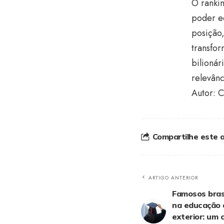
O rankin
poder e
posição
transfo
bilionár
relevân
Autor: C
Compartilhe este a
ARTIGO ANTERIOR
Famosos bras
na educação d
exterior: um 