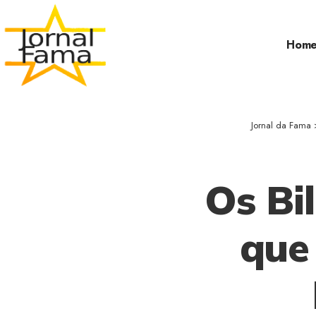
Hom
Jornal da Fama
Os Bi
que