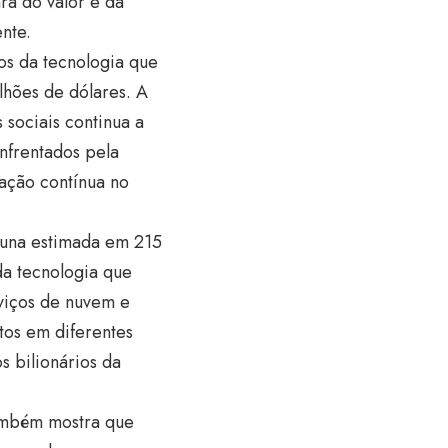
ra do valor e da
nte.
os da tecnologia que
lhões de dólares. A
sociais continua a
enfrentados pela
ação contínua no
tuna estimada em 215
da tecnologia que
viços de nuvem e
tos em diferentes
s bilionários da
também mostra que