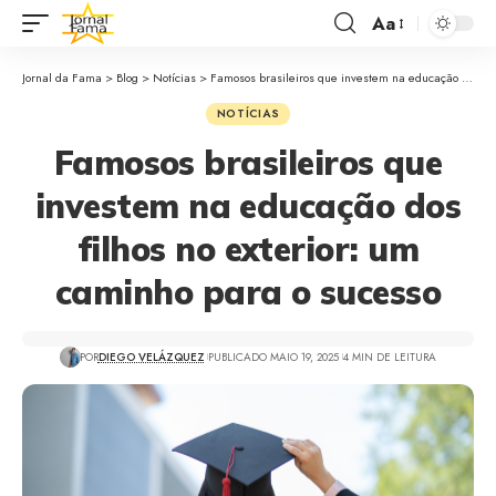
Aa
Jornal da Fama
>
Blog
>
Notícias
>
Famosos brasileiros que investem na educação dos filhos no exterior: um caminho para o sucesso
NOTÍCIAS
Famosos brasileiros que
investem na educação dos
filhos no exterior: um
caminho para o sucesso
POR
DIEGO VELÁZQUEZ
PUBLICADO MAIO 19, 2025
4 MIN DE LEITURA