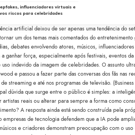
epfakes, influenciadores virtuais e
vos riscos para celebridades
gência artificial deixou de ser apenas uma tendência do se
 tornar um dos temas mais comentados do entretenimento
dias, debates envolvendo atores, músicos, influenciadores
 a ganhar força, especialmente após festivais, eventos da 
 uso indevido da imagem de celebridades. O assunto ultr
wood e passou a fazer parte das conversas dos fãs nas red
 de streaming e até nos programas de televisão. (
Business
pal dúvida que surge entre o público é simples: a inteligên
ir artistas reais ou alterar para sempre a forma como con
imento? A resposta ainda está sendo construída pela própr
o empresas de tecnologia defendem que a IA pode ampliar
 músicos e criadores demonstram preocupação com o uso 