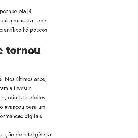
 porque ela já
 e até a maneira como
científica há poucos
se tornou
a. Nos últimos anos,
am a investir
s, otimizar efeitos
são avançou para um
ormances digitais
zação de inteligência