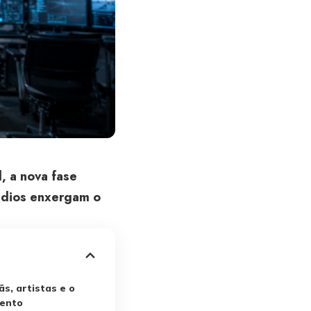
, a nova fase
túdios enxergam o
s, artistas e o
mento