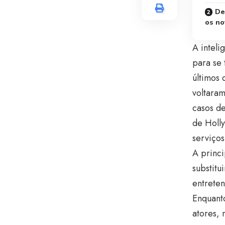
De
os no
A inteli
para se
últimos 
voltaram
casos de
de Holly
serviços
A princi
substitu
entreten
Enquant
atores,