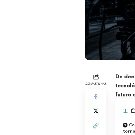
De deep
COMPARTILHAR
tecnoló
futuro 
C
Co
torno