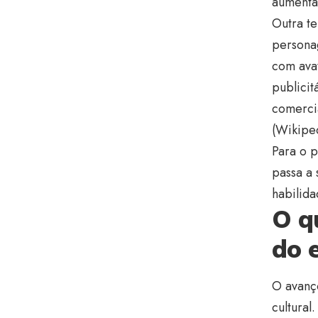
aumentan
Outra te
personag
com avat
publicit
comerci
(
Wikipe
Para o 
passa a 
habilida
O q
do 
O avanço
cultural