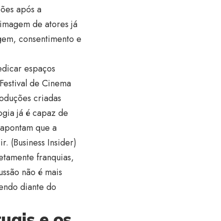
nções após a
 imagem de atores já
agem, consentimento e
edicar espaços
 Festival de Cinema
roduções criadas
logia já é capaz de
s apontam que a
r. (
Business Insider
)
retamente franquias,
ussão não é mais
cendo diante do
uais e os