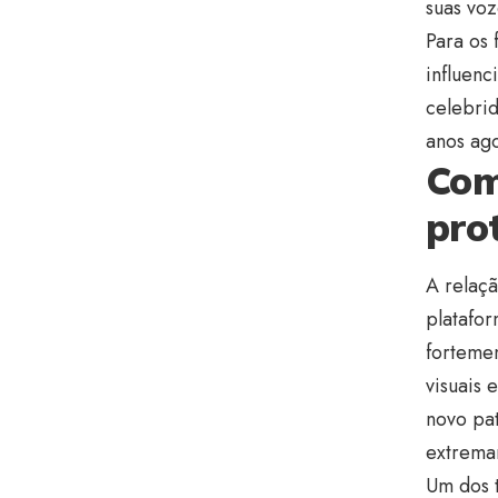
suas voz
Para os 
influenc
celebrid
anos ago
Como
pro
A relaçã
platafor
fortemen
visuais
novo pat
extremam
Um dos t