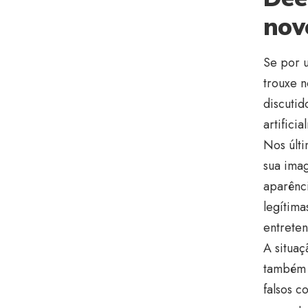
nov
Se por u
trouxe n
discuti
artifici
Nos últi
sua imag
aparênci
legítima
entreten
A situaç
também 
falsos c