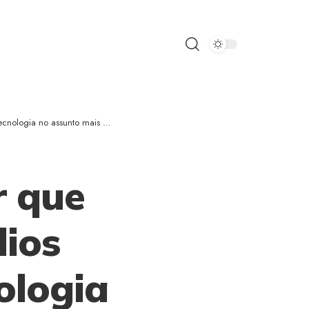
 debatido do entretenimento em 2026
r que
dios
ologia