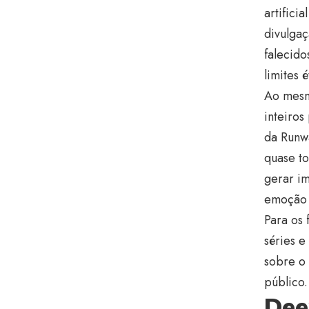
artifici
divulgaç
falecid
limites é
Ao mesmo
inteiros
da Runw
quase to
gerar im
emoção h
Para os 
séries e
sobre o 
público.
Dee