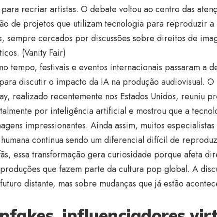
al para recriar artistas. O debate voltou ao centro das ate
ão de projetos que utilizam tecnologia para reproduzir a
os, sempre cercados por discussões sobre direitos de im
ticos. (
Vanity Fair
)
 tempo, festivais e eventos internacionais passaram a d
 para discutir o impacto da IA na produção audiovisual. O
ay, realizado recentemente nos Estados Unidos, reuniu p
talmente por inteligência artificial e mostrou que a tecno
agens impressionantes. Ainda assim, muitos especialista
umana continua sendo um diferencial difícil de reproduzi
fãs, essa transformação gera curiosidade porque afeta di
 produções que fazem parte da cultura pop global. A disc
futuro distante, mas sobre mudanças que já estão aconte
pfakes, influenciadores virt