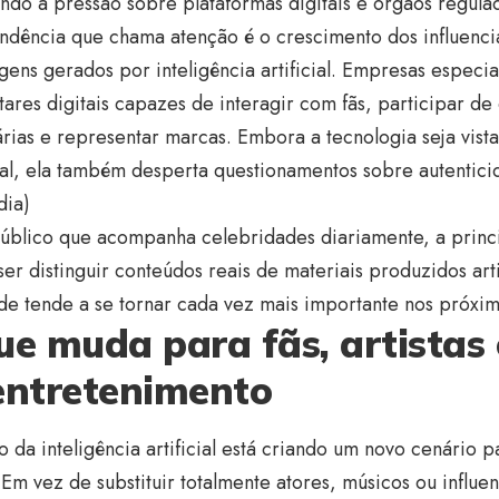
do a pressão sobre plataformas digitais e órgãos regulad
ndência que chama atenção é o crescimento dos influencia
ens gerados por inteligência artificial. Empresas especia
ares digitais capazes de interagir com fãs, participar d
árias e representar marcas. Embora a tecnologia seja vis
al, ela também desperta questionamentos sobre autentici
dia
)
público que acompanha celebridades diariamente, a prin
ser distinguir conteúdos reais de materiais produzidos arti
de tende a se tornar cada vez mais importante nos próxim
ue muda para fãs, artistas 
entretenimento
 da inteligência artificial está criando um novo cenário pa
. Em vez de substituir totalmente atores, músicos ou influe