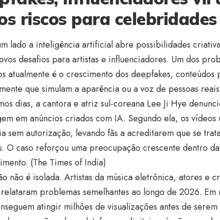
os riscos para celebridades
m lado a inteligência artificial abre possibilidades criativ
ovos desafios para artistas e influenciadores. Um dos pro
dos atualmente é o crescimento dos deepfakes, conteúdos
almente que simulam a aparência ou a voz de pessoas reais.
mos dias, a cantora e atriz sul-coreana Lee Ji Hye denunc
em em anúncios criados com IA. Segundo ela, os vídeos u
a sem autorização, levando fãs a acreditarem que se tra
s. O caso reforçou uma preocupação crescente dentro da 
imento. (
The Times of India
)
ão não é isolada. Artistas da música eletrônica, atores e cr
relataram problemas semelhantes ao longo de 2026. Em m
onseguem atingir milhões de visualizações antes de serem