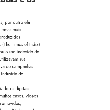
as, por outro ela
blemas mais
 produzidos
 (
The Times of India
)
iou o uso indevido de
tilizavam sua
tava de campanhas
indústria do
iadores digitais
uitos casos, vídeos
 removidos,