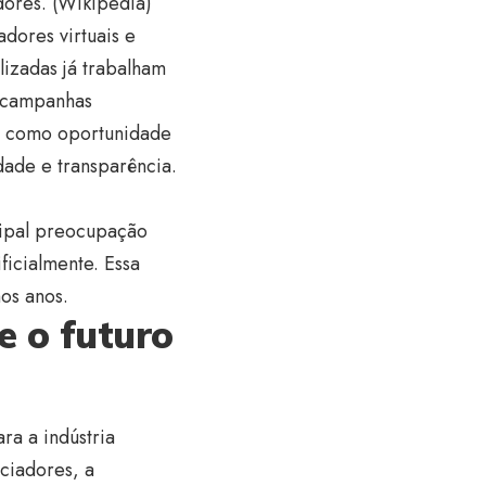
ores. (
Wikipedia
)
dores virtuais e
lizadas já trabalham
e campanhas
ta como oportunidade
dade e transparência.
cipal preocupação
ficialmente. Essa
os anos.
e o futuro
ra a indústria
nciadores, a