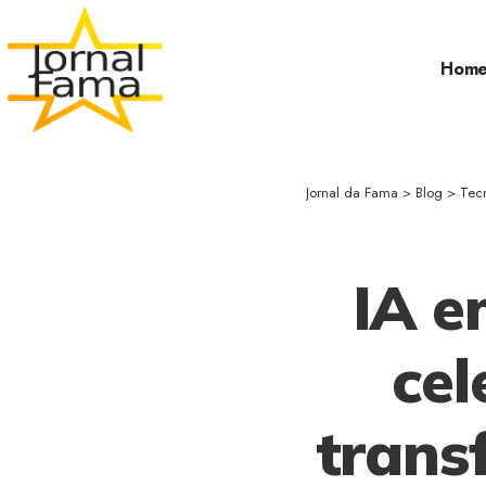
Hom
Jornal da Fama
>
Blog
>
Tec
IA e
cel
trans