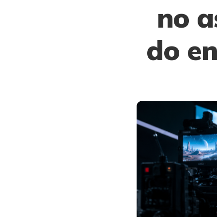
no a
do e