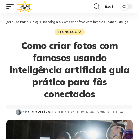
Aa
Jornal da Fama
>
Blog
>
Tecnologia
>
Como criar fotos com famosos usando inteligência artificial: guia prático para fãs conectados
TECNOLOGIA
Como criar fotos com
famosos usando
inteligência artificial: guia
prático para fãs
conectados
POR
DIEGO VELÁZQUEZ
PUBLICADO JULHO 18, 2025
6 MIN DE LEITURA