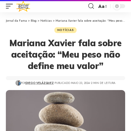
Aa
Jornal da Fama
>
Blog
>
Notícias
>
Mariana Xavier fala sobre aceitação: “Meu peso não define meu valor”
NOTÍCIAS
Mariana Xavier fala sobre
aceitação: “Meu peso não
define meu valor”
POR
DIEGO VELÁZQUEZ
PUBLICADO MAIO 23, 2024
2 MIN DE LEITURA