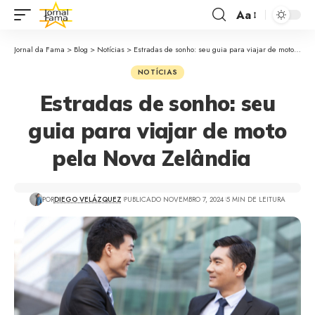
Aa
Jornal da Fama
>
Blog
>
Notícias
>
Estradas de sonho: seu guia para viajar de moto pela Nova Zelândia
NOTÍCIAS
Estradas de sonho: seu
guia para viajar de moto
pela Nova Zelândia
POR
DIEGO VELÁZQUEZ
PUBLICADO NOVEMBRO 7, 2024
5 MIN DE LEITURA