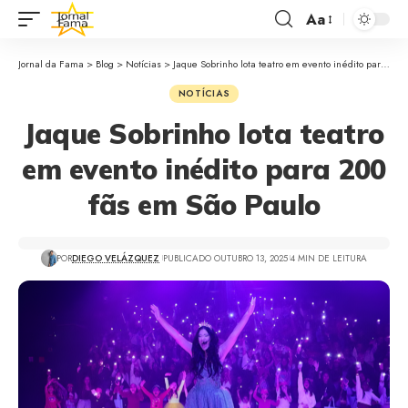
Aa
Jornal da Fama
>
Blog
>
Notícias
>
Jaque Sobrinho lota teatro em evento inédito para 200 fãs em São Paulo
NOTÍCIAS
Jaque Sobrinho lota teatro
em evento inédito para 200
fãs em São Paulo
POR
DIEGO VELÁZQUEZ
PUBLICADO OUTUBRO 13, 2025
4 MIN DE LEITURA