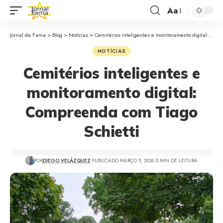
Aa
Jornal da Fama
>
Blog
>
Notícias
>
Cemitérios inteligentes e monitoramento digital: Compreenda com Tiago Schietti
NOTÍCIAS
Cemitérios inteligentes e
monitoramento digital:
Compreenda com Tiago
Schietti
POR
DIEGO VELÁZQUEZ
PUBLICADO MARÇO 5, 2026
5 MIN DE LEITURA