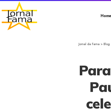
Hom
Jornal da Fama
>
Blog
Para
Pau
cel