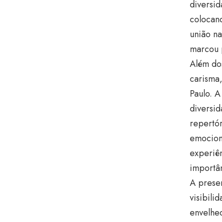
diversid
colocan
união n
marcou p
Além do
carisma
Paulo. A
diversid
repertó
emociona
experiên
importâ
A prese
visibili
envelhec