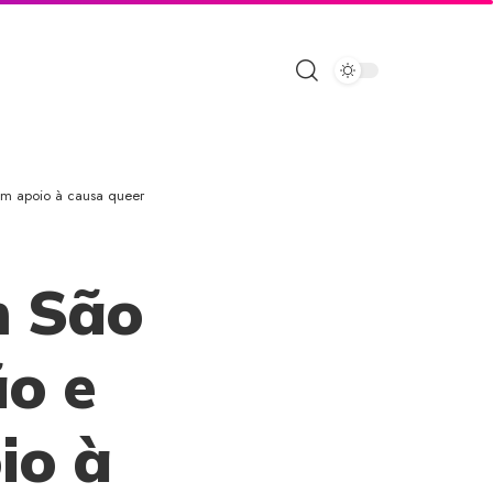
em apoio à causa queer
m São
ão e
io à