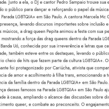
ade. Junto a ela, o DJ e cantor Pedro Sampaio trouxe sua 
do o público para dançar e reforçando o papel da músic
a Parada LGBTQIA+ em São Paulo. A cantora Marcela Mc
resença, levando discursos importantes sobre inclusão e 
s músicos, a drag queen Pepita animou a festa com sua p
, mostrando a força das drag queens dentro da Parada 
 Banda Uó, conhecida por sua irreverência e letras que c
ade, também esteve entre os destaques, levando o públic
rio cheio de hits que fazem parte da cultura LGBTQIA+. 
nte foi protagonizado por Cariúcha, ativista que compar
cia de amor e acolhimento à filha trans, emocionando a 
ncia da família dentro da Parada LGBTQIA+ em São Paulo.
nça desses famosos na Parada LGBTQIA+ em São Paulo aju
dade à causa, ampliando o alcance das discussões sobre dir
imento queer, e combate ao preconceito. O engajamento d