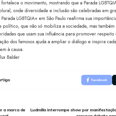
s fortalece o movimento, mostrando que a Parada LGBTQI
lural, onde diversidade e inclusão são celebradas em gra
a Parada LGBTQIA+ em São Paulo reafirma sua importânc
 e político, que não só mobiliza a sociedade, mas também
ridades que usam sua influência para promover respeito 
ação dos famosos ajuda a ampliar o diálogo e inspira cad
rem à causa.
lux Balder
rtigo
Facebook
ar a marca de
Ludmilla interrompe show por manifestaçã
ural
provoca debate nas 