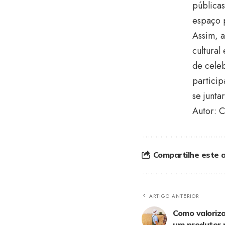
pública
espaço p
Assim, 
cultural
de celeb
particip
se junta
Autor: C
Compartilhe este a
ARTIGO ANTERIOR
Como valoriz
um produtor r