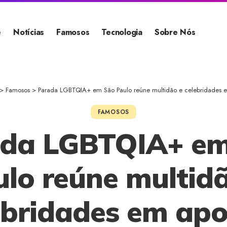
e
Notícias
Famosos
Tecnologia
Sobre Nós
>
Famosos
>
Parada LGBTQIA+ em São Paulo reúne multidão e celebridades 
FAMOSOS
da LGBTQIA+ e
lo reúne multid
ebridades em apo