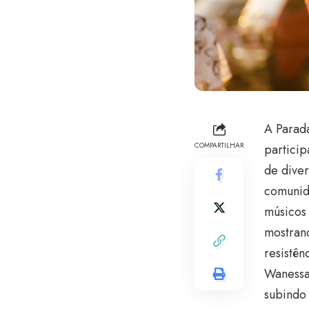
A Parad
COMPARTILHAR
partici
de diver
comunid
músicos 
mostran
resistên
Wanessa
subindo