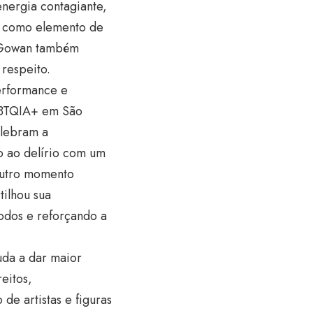
energia contagiante,
a como elemento de
 Gowan também
respeito.
erformance e
LGBTQIA+ em São
elebram a
o ao delírio com um
Outro momento
tilhou sua
todos e reforçando a
da a dar maior
eitos,
e artistas e figuras