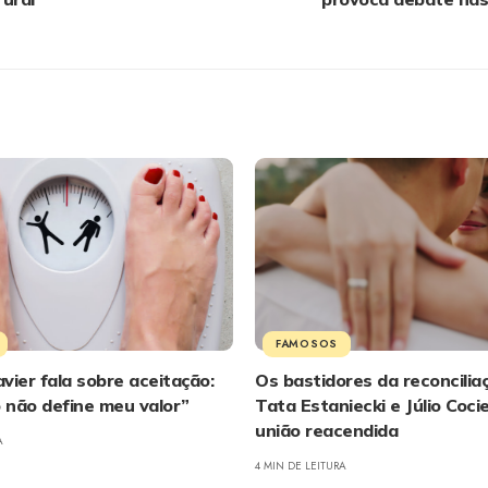
FAMOSOS
vier fala sobre aceitação:
Os bastidores da reconcilia
 não define meu valor”
Tata Estaniecki e Júlio Coci
união reacendida
A
4 MIN DE LEITURA