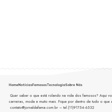
Home
Notícias
Famosos
Tecnologia
Sobre Nós
Quer saber o que está rolando na vida dos famosos? Aqui você
carreiras, moda e muito mais. Fique por dentro de tudo o que
contato@jornaldafama.com.br
– tel.(11)91754-6532