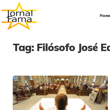
Hom
Tag:
Filósofo José E