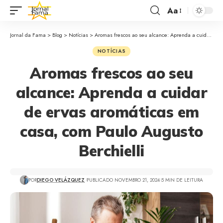
Aa
Jornal da Fama
>
Blog
>
Notícias
>
Aromas frescos ao seu alcance: Aprenda a cuidar de ervas aromáticas em casa, com Paulo Augusto Berchielli
NOTÍCIAS
Aromas frescos ao seu
alcance: Aprenda a cuidar
de ervas aromáticas em
casa, com Paulo Augusto
Berchielli
POR
DIEGO VELÁZQUEZ
PUBLICADO NOVEMBRO 21, 2024
5 MIN DE LEITURA