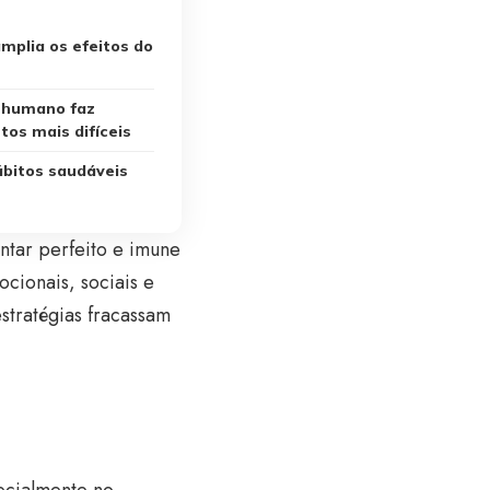
amplia os efeitos do
humano faz
os mais difíceis
bitos saudáveis
ntar perfeito e imune
cionais, sociais e
estratégias fracassam
ecialmente no