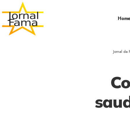
Hom
Jornal da
Co
saud