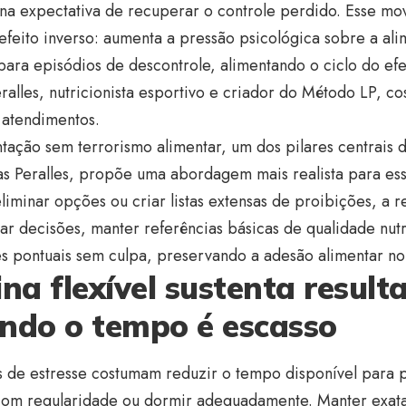
 na expectativa de recuperar o controle perdido. Esse mo
efeito inverso: aumenta a pressão psicológica sobre a al
ara episódios de descontrole, alimentando o ciclo do efe
ralles, nutricionista esportivo e criador do Método LP, c
 atendimentos.
tação sem terrorismo alimentar, um dos pilares centrais 
as Peralles, propõe uma abordagem mais realista para e
liminar opções ou criar listas extensas de proibições, a
car decisões, manter referências básicas de qualidade nutr
s pontuais sem culpa, preservando a adesão alimentar no
ina flexível sustenta result
ndo o tempo é escasso
s de estresse costumam reduzir o tempo disponível para 
 com regularidade ou dormir adequadamente. Manter exa