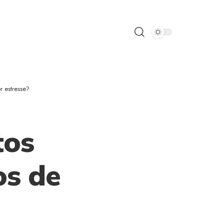
 estresse?
tos
os de