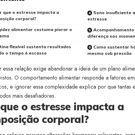
r que o estresse impacta a
Sono insuficiente 
sição corporal?
estresse
gidez alimentar costuma piorar o
Acompanhamento 
lema
diferença nos moment
tina flexível sustenta resultados
Como sustentar há
do o tempo é escasso
mesmo sob pressão
 essa relação exige abandonar a ideia de um plano alime
istos. O comportamento alimentar responde a fatores emo
icos, e ignorar essa complexidade explica por que tantas 
odos mais desafiadores.
 que o estresse impacta a
posição corporal?
se crônico provoca alterações hormonais relevantes, esp