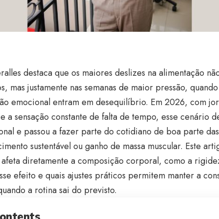
ralles destaca que os maiores deslizes na alimentação nã
os, mas justamente nas semanas de maior pressão, quando 
ção emocional entram em desequilíbrio. Em 2026, com jo
 e a sensação constante de falta de tempo, esse cenário d
onal e passou a fazer parte do cotidiano de boa parte d
mento sustentável ou ganho de massa muscular. Este arti
e afeta diretamente a composição corporal, como a rigide
sse efeito e quais ajustes práticos permitem manter a cons
ando a rotina sai do previsto.
ontents