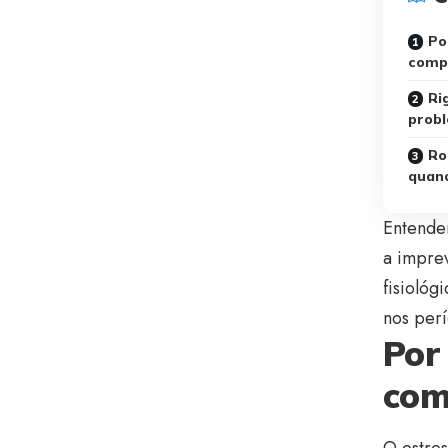
Po
compo
Ri
prob
Ro
quan
Entender
a imprev
fisiológ
nos perí
Por
com
O estres