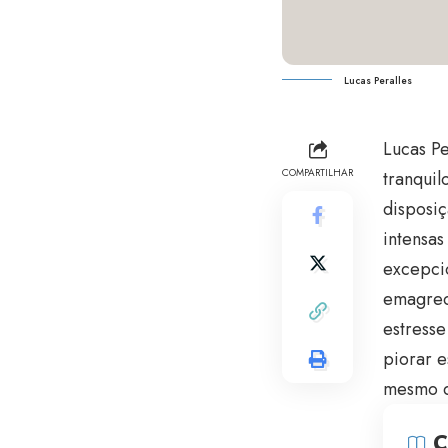
Lucas Peralles
Lucas Pe
COMPARTILHAR
tranquil
disposi
intensas
excepci
emagreci
estress
piorar e
mesmo qu
C