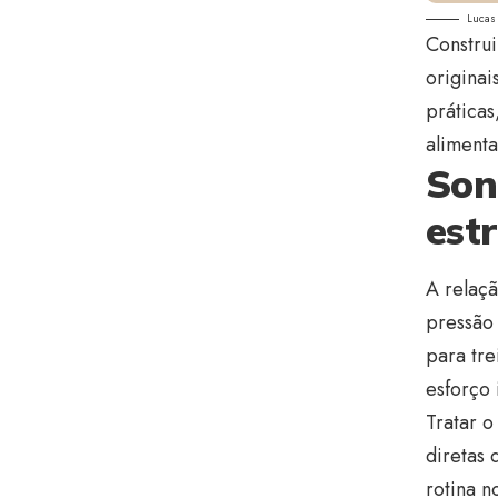
Lucas 
Construi
originai
práticas
alimenta
Son
est
A relaç
pressão 
para tr
esforço 
Tratar o
diretas 
rotina 