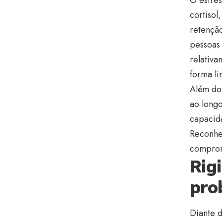
cortisol
retenção
pessoas
relativ
forma l
Além do
ao longo
capacid
Reconhec
comprom
Rig
pro
Diante 