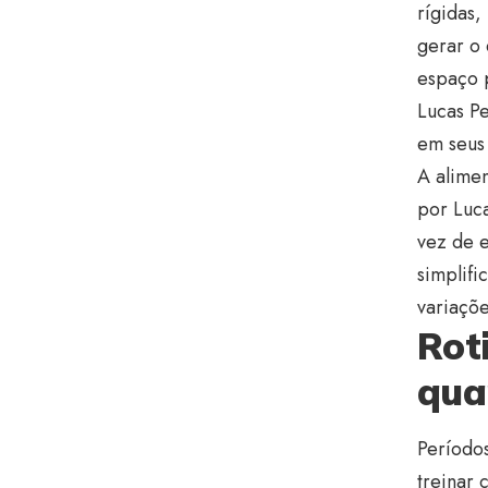
rígidas,
gerar o 
espaço p
Lucas Pe
em seus
A alimen
por Luc
vez de e
simplifi
variaçõe
Rot
qua
Período
treinar