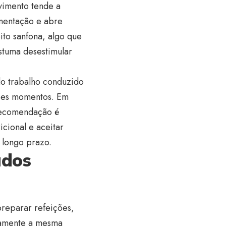
vimento tende a
imentação e abre
ito sanfona, algo que
ostuma desestimular
do trabalho conduzido
sses momentos. Em
 recomendação é
icional e aceitar
 longo prazo.
ados
preparar refeições,
tamente a mesma