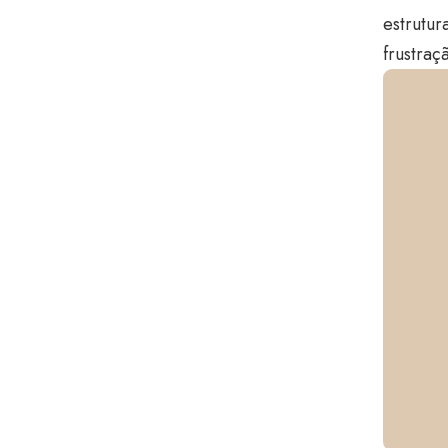
estrutur
frustraç