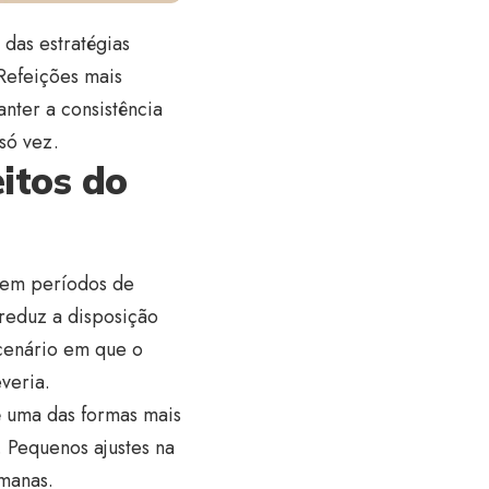
 das estratégias
 Refeições mais
anter a consistência
só vez.
eitos do
e em períodos de
 reduz a disposição
cenário em que o
veria.
é uma das formas mais
 Pequenos ajustes na
emanas.