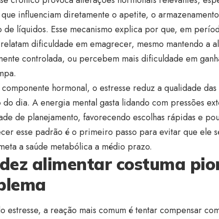
, que influenciam diretamente o apetite, o armazenament
 de líquidos. Esse mecanismo explica por que, em períod
 relatam dificuldade em emagrecer, mesmo mantendo a a
amente controlada, ou percebem mais dificuldade em ganh
impa.
 componente hormonal, o estresse reduz a qualidade das 
 do dia. A energia mental gasta lidando com pressões ext
ade de planejamento, favorecendo escolhas rápidas e pou
er esse padrão é o primeiro passo para evitar que ele s
eta a saúde metabólica a médio prazo.
idez alimentar costuma pio
blema
do estresse, a reação mais comum é tentar compensar com