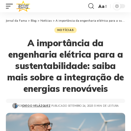
Aa
Jornal da Fama
>
Blog
>
Notícias
>
A importância da engenharia elétrica para a sustentabilidade: saiba mais sobre a integração de energias renováveis
NOTÍCIAS
A importância da
engenharia elétrica para a
sustentabilidade: saiba
mais sobre a integração de
energias renováveis
POR
DIEGO VELÁZQUEZ
PUBLICADO SETEMBRO 24, 2025
5 MIN DE LEITURA