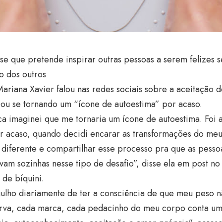
sse que pretende inspirar outras pessoas a serem felizes
o dos outros
Mariana Xavier falou nas redes sociais sobre a aceitação
bou se tornando um “ícone de autoestima” por acaso.
a imaginei que me tornaria um ícone de autoestima. Foi 
r acaso, quando decidi encarar as transformações do me
 diferente e compartilhar esse processo pra que as pess
vam sozinhas nesse tipo de desafio”, disse ela em post n
de bíquini.
ulho diariamente de ter a consciência de que meu peso n
rva, cada marca, cada pedacinho do meu corpo conta uma