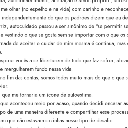
cia, autoconhecimento, aceitação e amor-próprio”, acres
 me olhar (no espelho e na vida) com carinho e reconhece
, independentemente do que os padrões dizem que eu dev
triz, autocuidado passou a ser sinônimo de “se permitir se
e vestindo o que se gosta sem se importar com o que os 
ornada de aceitar e cuidar de mim mesma é contínua, mas
e.
spirar vocês a se libertarem de tudo que faz sofrer, abr
 e mergulharem fundo nessa vida.
no fim das contas, somos todos muito mais do que o que se
vier.
 que me tornaria um ícone de autoestima.
o que aconteceu meio por acaso, quando decidi encarar a
po de uma maneira diferente e compartilhar esse process
m que não estavam sozinhas nesse tipo de desafio.