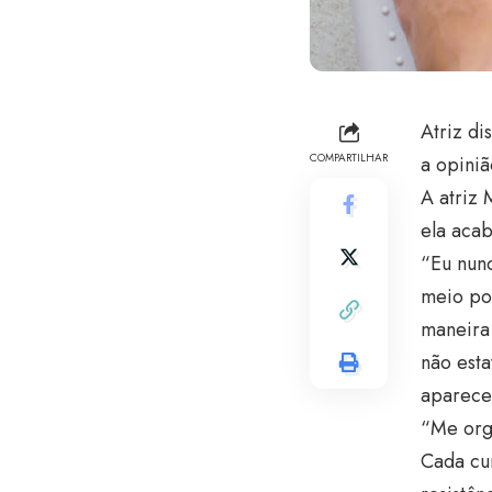
Atriz di
COMPARTILHAR
a opiniã
A atriz 
ela aca
“Eu nunc
meio po
maneira
não esta
aparece 
“Me org
Cada cu