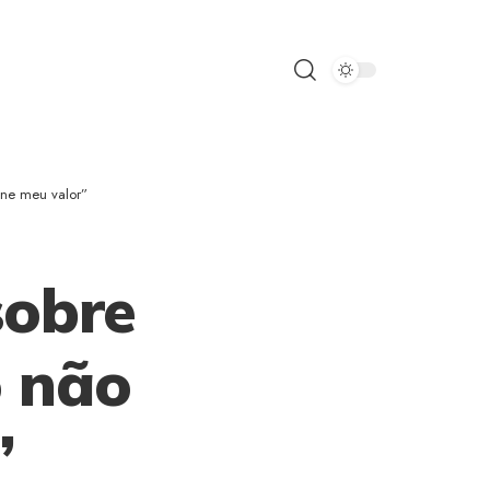
ine meu valor”
sobre
o não
”