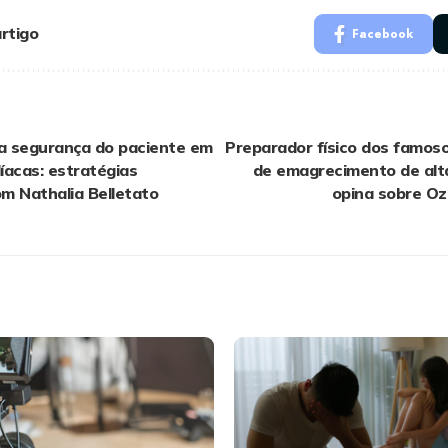
rtigo
Facebook
 segurança do paciente em
Preparador físico dos famoso
díacas: estratégias
de emagrecimento de alta
om Nathalia Belletato
opina sobre Oze