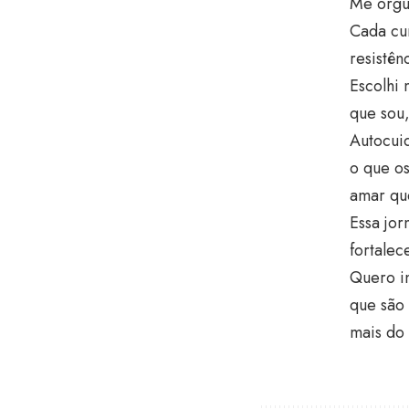
Me orgu
Cada cu
resistên
Escolhi 
que sou
Autocuid
o que os
amar qu
Essa jo
fortalec
Quero in
que são 
mais do 