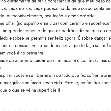
lho diariamente de ter a consciência de que meu peso nã
rva, cada marca, cada pedacinho do meu corpo conta uma
cia, autoconhecimento, aceitação e amor-próprio.
me olhar (no espelho e na vida) com carinho e reconhecer
, independentemente do que os padrões dizem que eu dev
ado é sobre se permitir ser feliz agora. É sobre dançar
 outros pensam, vestir-se de maneira que te faça sentir 
em você é no presente.
rnada de aceitar e cuidar de mim mesma é contínua, mas 
e.
spirar vocês a se libertarem de tudo que faz sofrer, abr
e mergulharem fundo nessa vida. Porque, no fim das cont
que o que se vê na superfície!!!