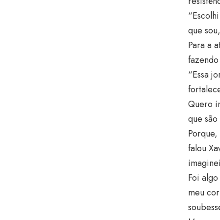
resistên
“Escolhi
que sou
Para a a
fazendo 
“Essa j
fortalec
Quero in
que são
Porque, 
falou Xa
imaginei
Foi alg
meu cor
soubesse