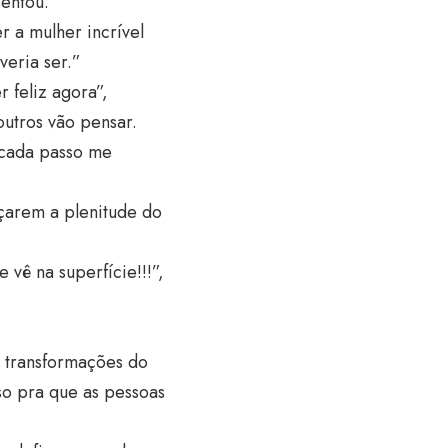
centou.
r a mulher incrível
eria ser.”
r feliz agora”,
outros vão pensar.
 cada passo me
açarem a plenitude do
 vê na superfície!!!”,
s transformações do
o pra que as pessoas