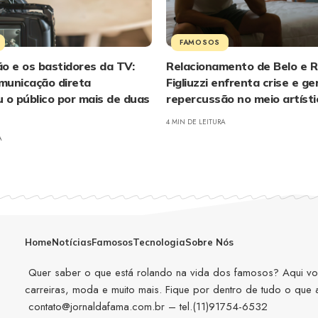
FAMOSOS
o e os bastidores da TV:
Relacionamento de Belo e 
municação direta
Figliuzzi enfrenta crise e ge
 o público por mais de duas
repercussão no meio artísti
4 MIN DE LEITURA
A
Home
Notícias
Famosos
Tecnologia
Sobre Nós
Quer saber o que está rolando na vida dos famosos? Aqui você
carreiras, moda e muito mais. Fique por dentro de tudo o que
contato@jornaldafama.com.br
– tel.(11)91754-6532