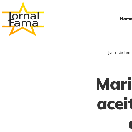
Hom
Jornal da Fam
Mari
acei