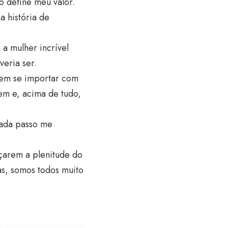
o define meu valor.
 história de
 a mulher incrível
eria ser.
 sem se importar com
bem e, acima de tudo,
cada passo me
açarem a plenitude do
as, somos todos muito