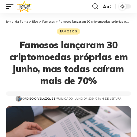
Aa
Jornal da Fama
>
Blog
>
Famosos
>
Famosos lançaram 30 criptomoedas próprias em junho, mas todas caíram mais de 70%
FAMOSOS
Famosos lançaram 30
criptomoedas próprias em
junho, mas todas caíram
mais de 70%
POR
DIEGO VELÁZQUEZ
PUBLICADO JULHO 29, 2024
2 MIN DE LEITURA