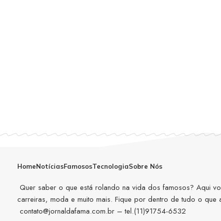
Home
Notícias
Famosos
Tecnologia
Sobre Nós
Quer saber o que está rolando na vida dos famosos? Aqui você
carreiras, moda e muito mais. Fique por dentro de tudo o que
contato@jornaldafama.com.br
– tel.(11)91754-6532