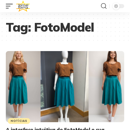
Tag:
FotoModel
NOTÍCIAS
A interface intuitiva do FotoModel e sua