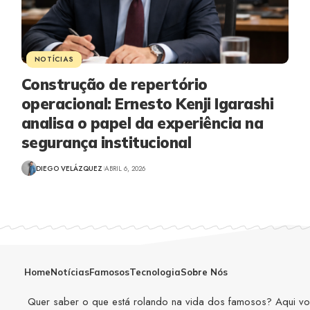
NOTÍCIAS
Construção de repertório
operacional: Ernesto Kenji Igarashi
analisa o papel da experiência na
segurança institucional
DIEGO VELÁZQUEZ
ABRIL 6, 2026
Home
Notícias
Famosos
Tecnologia
Sobre Nós
Quer saber o que está rolando na vida dos famosos? Aqui você