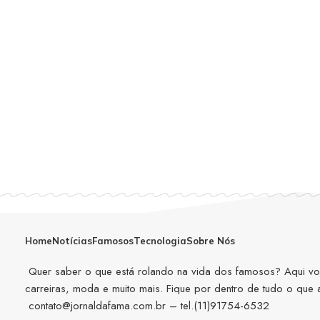
Home
Notícias
Famosos
Tecnologia
Sobre Nós
Quer saber o que está rolando na vida dos famosos? Aqui você
carreiras, moda e muito mais. Fique por dentro de tudo o que
contato@jornaldafama.com.br
– tel.(11)91754-6532